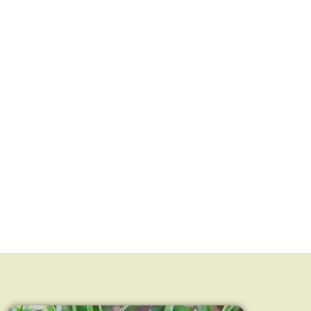
ניתן
ניתן
לבחור
לבחור
את
את
האפשרויות
האפשרויות
בעמוד
בעמוד
המוצר
המוצר
שיח אברהם Vitex agnus
פרחי קלנדולה מיובשים
Calendula officinalis
castus
349.00
₪
–
33.00
₪
38.00
₪
–
23
חרו כמות
בחרו כמות
ר אפשרויות
בחר אפשרויות