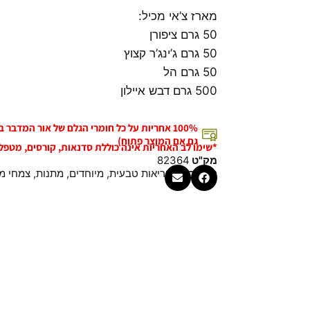
מארז צ’אי מכיל:
50 גרם ציפורן
50 גרם ג’ינג’ר קצוץ
50 גרם הל
500 גרם דבש איילון
100% אחריות על כל חומרי הגלם של אור המדבר
גם אם המוצר פתוח)
*שימו לב האחריות אינה כוללת סדנאות, קורסים, מטפל
מק"ט
82364
קטגוריות
בריאות טבעית
,
מיוחדים
,
מתנות
,
צמחי מ