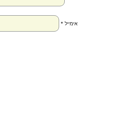
אימייל
*
טווח
למוצר
למוצ
מחירים:
זה
זה
יש
יש
עד
מספר
מספר
סוגים.
סוגים