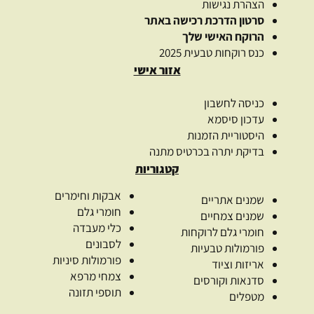
הצהרת נגישות
סרטון הדרכת רכישה באתר
הרוקח האישי שלך
כנס רוקחות טבעית 2025
אזור אישי
כניסה לחשבון
עדכון סיסמא
היסטוריית הזמנות
בדיקת יתרה בכרטיס מתנה
קטגוריות
אבקות וחימרים
שמנים אתריים
חומרי גלם
שמנים צמחיים
כלי מעבדה
חומרי גלם לרוקחות
לסבונים
פורמולות טבעיות
פורמולות סיניות
אריזות וציוד
צמחי מרפא
סדנאות וקורסים
תוספי תזונה
מטפלים