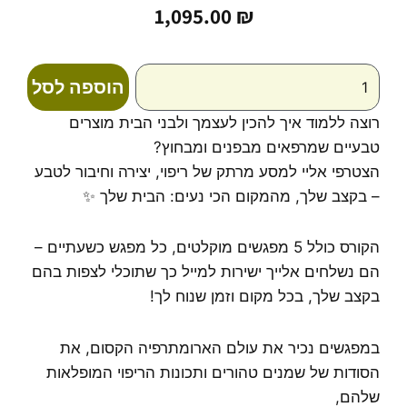
1,095.00
₪
כמות
הוספה לסל
של
קורס
רוצה ללמוד איך להכין לעצמך ולבני הבית מוצרים
אונליין
טבעיים שמרפאים מבפנים ומבחוץ?
ארומתרפיה
הצטרפי אליי למסע מרתק של ריפוי, יצירה וחיבור לטבע
ורוקחות
טבעית
– בקצב שלך, מהמקום הכי נעים: הבית שלך ✨
לרקוח
לבד
הקורס כולל 5 מפגשים מוקלטים, כל מפגש כשעתיים –
-
הם נשלחים אלייך ישירות למייל כך שתוכלי לצפות בהם
טל
שדה
בקצב שלך, בכל מקום וזמן שנוח לך!
במפגשים נכיר את עולם הארומתרפיה הקסום, את
הסודות של שמנים טהורים ותכונות הריפוי המופלאות
שלהם,