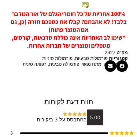
100% אחריות על כל חומרי הגלם של אור המדבר
בלבד! לא אהבתם? קבלו את כספכם חזרה (כן, גם
אם המוצר פתוח)
*שימו לב האחריות אינה כוללת סדנאות, קורסים,
מטפלים ומוצרים של חברות אחרות.
מק"ט
2627
קטגוריות
פורמולות טבעיות
,
פורמולות סיניות
תגיות
חרדה
,
מתח נפשי
,
פורמולה טבעית
,
רפואה סינית
חוות דעת לקוחות
5.00
בהתבסס על 3 ביקורות
דורג
5
מתוך 5
3