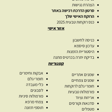
הצהרת נגישות
סרטון הדרכת רכישה באתר
הרוקח האישי שלך
כנס רוקחות טבעית 2025
אזור אישי
כניסה לחשבון
עדכון סיסמא
היסטוריית הזמנות
בדיקת יתרה בכרטיס מתנה
קטגוריות
אבקות וחימרים
שמנים אתריים
חומרי גלם
שמנים צמחיים
כלי מעבדה
חומרי גלם לרוקחות
לסבונים
פורמולות טבעיות
פורמולות סיניות
אריזות וציוד
צמחי מרפא
סדנאות וקורסים
תוספי תזונה
מטפלים