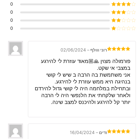
דורג
5
מתוך 5
0
דורג
4
0
מתוך 5
דורג
3
0
מתוך 5
דורג
0
2
דורג
מתוך
1
5
מתוך
5
רוני ווולף
–
02/06/2024
דורג
5
מתוך
5
פורמולה מצוין 🙏🏼מאוד עוזרת לי להירגע
במצבי אי שקט.
אני משתמשת בה הרבה ב שיש לי קושי
בנהיגה היא ממש עוזרת לי להירגע.
ובתחילת במלחמה היה לי קושי גדול להירדם
ולאחר שלקחתי את הלנפשי היה לי הרבה
יותר קל להירגע ולהיכנס למצב שינה.
ודים
–
16/04/2024
דורג
5
מתוך