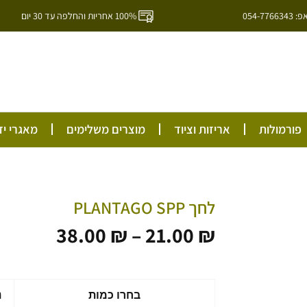
054-7
100% אחריות והחלפה עד 30 יום
ל
פורמולות
אריזות וציוד
מוצרים משלימים
מאגרי יד
לחך PLANTAGO SPP
טווח
38.00
₪
–
21.00
₪
מחירים:
עד
כמות
בחרו כמות
נ
של