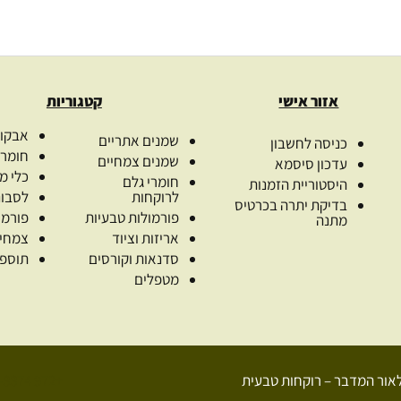
אזור אישי
קטגוריות
אבקות
שמנים אתריים
כניסה לחשבון
חומרי
שמנים צמחיים
עדכון סיסמא
כלי מ
חומרי גלם
היסטוריית הזמנות
לרוקחות
לסבונ
בדיקת יתרה בכרטיס
פורמולות טבעיות
פורמו
מתנה
אריזות וציוד
צמחי
סדנאות וקורסים
תוספי
מטפלים
+972 52-907-3374