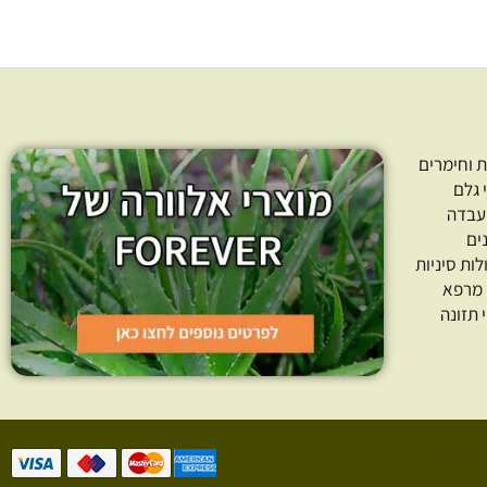
 וחימרים
 גלם
עבדה
ים
לות סיניות
 מרפא
 תזונה