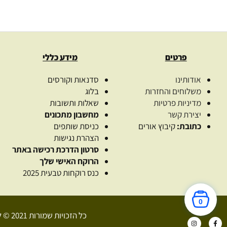
פרטים
מידע כללי
אודותינו
סדנאות וקורסים
משלוחים והחזרות
בלוג
מדיניות פרטיות
שאלות ותשובות
יצירת קשר
מחשבון מתכונים
כתובת:
קיבוץ אורים
כניסת שותפים
הצהרת נגישות
סרטון הדרכת רכישה באתר
הרוקח האישי שלך
כנס רוקחות טבעית 2025
0
כל הזכויות שמורות 2021 © לאור המדבר – רוקחות טבעית
I
F
n
a