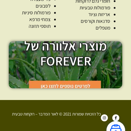
חומרי גלם לרוקחות
לסבונים
פורמולות טבעיות
פורמולות סיניות
אריזות וציוד
צמחי מרפא
סדנאות וקורסים
תוספי תזונה
מטפלים
כל הזכויות שמורות 2021 © לאור המדבר – רוקחות טבעית
I
F
n
a
s
c
t
e
a
b