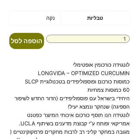
כמות
טבליות
נקה
של
לונגוידה
כורכומין
הוספה לסל
אופטימלי
לונגוידה כורכומין אופטימלי
LONGVIDA – OPTIMIZED CURCUMIN
כמוסות כורכום ופוספוליפידים בטכנולוגיית SLCP
60 כמוסות‭ ‬צמחיות
היחידי‭ ‬בישראל‭ ‬עם‭ ‬פוספוליפידים (הדור החדש לשיפור
הספיגה) שנחקר‭ ‬ונמצא‭ ‬יעיל‭!‬
לונגוידה הנו תוסף כורכום איכותי המיוצר כפטנט
אמריקאי ופותח ע”י קבוצת מדענים בשיתוף UCLA.
מגובה במחקר קליני רב לרבות מחקרים פרמקוקינטיים (