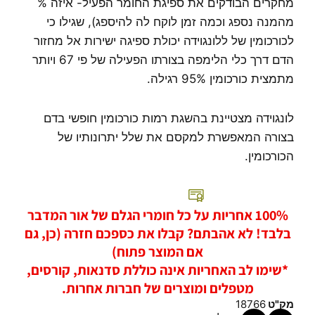
מחקרים הבודקים את ספיגת החומר הפעיל- איזה %
מהמנה נספג וכמה זמן לוקח לה להיספג), שגילו כי
לכורכומין של ללונגוידה יכולת ספיגה ישירות אל מחזור
הדם דרך כלי הלימפה בצורתו הפעילה של פי 67 ויותר
מתמצית כורכומין 95% רגילה.
לונגוידה מצטיינת בהשגת רמות כורכומין חופשי בדם
בצורה המאפשרת למקסם את שלל יתרונותיו של
הכורכומין.
100% אחריות על כל חומרי הגלם של אור המדבר
בלבד! לא אהבתם? קבלו את כספכם חזרה (כן, גם
אם המוצר פתוח)
*שימו לב האחריות אינה כוללת סדנאות, קורסים,
מטפלים ומוצרים של חברות אחרות.
מק"ט
18766