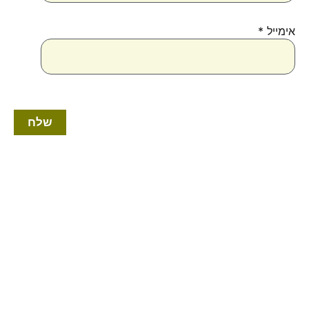
אימייל
*
טווח
למוצר
מחירים:
זה
יש
עד
מספר
סוגים.