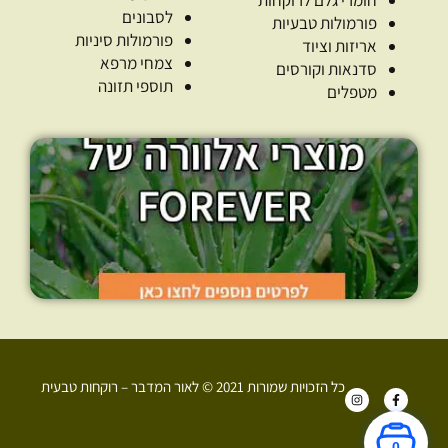
לסבונים
פורמולות טבעיות
פורמולות סיניות
אריזות וציוד
צמחי מרפא
סדנאות וקורסים
תוספי תזונה
מטפלים
כל הזכויות שמורות 2021 © לאור המדבר – רוקחות טבעית
I
F
n
a
s
c
t
e
a
b
0