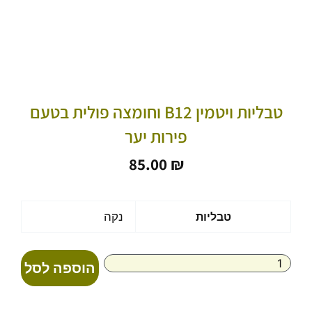
טבליות ויטמין B12 וחומצה פולית בטעם
פירות יער
85.00
₪
כמות
טבליות
נקה
של
טבליות
ויטמין
הוספה לסל
B12
וחומצה
פולית