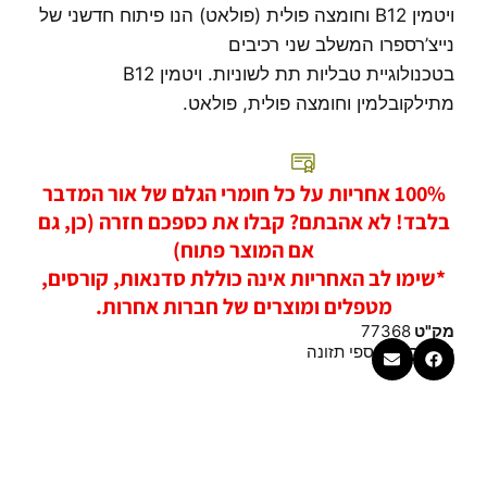
בטעם
ויטמין B12 וחומצה פולית (פולאט) הנו פיתוח חדשני של
פירות
נייצ’רספרו המשלב שני רכיבים
יער
בטכנולוגיית טבליות תת לשוניות. ויטמין B12
מתילקובלמין וחומצה פולית, פולאט.
100% אחריות על כל חומרי הגלם של אור המדבר
בלבד! לא אהבתם? קבלו את כספכם חזרה (כן, גם
אם המוצר פתוח)
*שימו לב האחריות אינה כוללת סדנאות, קורסים,
מטפלים ומוצרים של חברות אחרות.
מק"ט
77368
קטגוריה
תוספי תזונה