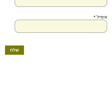
אימייל
*
טווח
למוצר
מחירים:
זה
יש
עד
מספר