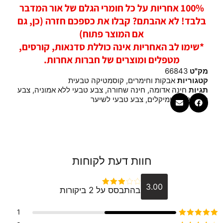
100% אחריות על כל חומרי הגלם של אור המדבר
בלבד! לא אהבתם? קבלו את כספכם חזרה (כן, גם
אם המוצר פתוח)
*שימו לב האחריות אינה כוללת סדנאות, קורסים,
מטפלים ומוצרים של חברות אחרות.
מק"ט
66843
קטגוריות
אבקות וחימרים
,
קוסמטיקה טבעית
תגיות
חינה אדומה
,
חינה שחורה
,
צבע טבעי ללא אמוניה
,
צבע
טבעי ללא כימיקלים
,
צבע טבעי לשיער
חוות דעת לקוחות
3.00
בהתבסס על 2 ביקורות
דורג
3
מתוך 5
1
דורג
5
מתוך 5