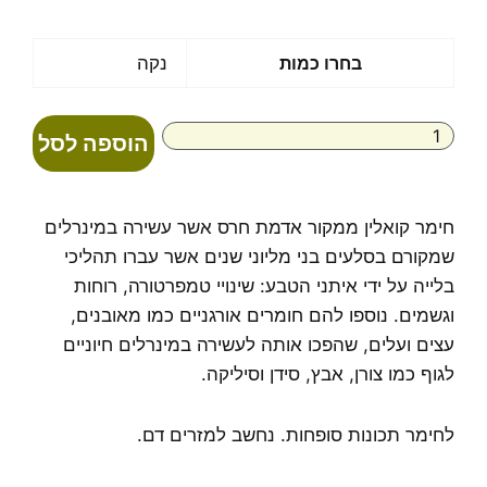
מחירים:
עד
כמות
בחרו כמות
נקה
של
חימר
קאולין
הוספה לסל
טהור
Kaolin
Clay
חימר קואלין ממקור אדמת חרס אשר עשירה במינרלים
שמקורם בסלעים בני מליוני שנים אשר עברו תהליכי
בלייה על ידי איתני הטבע: שינויי טמפרטורה, רוחות
וגשמים. נוספו להם חומרים אורגניים כמו מאובנים,
עצים ועלים, שהפכו אותה לעשירה במינרלים חיוניים
לגוף כמו צורן, אבץ, סידן וסיליקה.
לחימר תכונות סופחות. נחשב למזרים דם.