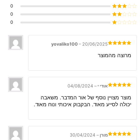
דורג
4
0
מתוך 5
דורג
3
0
מתוך 5
דורג
0
2
דורג
מתוך
1
5
מתוך
5
yovaliko100
–
20/06/2025
דורג
5
מתוך
5
מרוצה מהמוצר
אודי י
–
04/08/2024
דורג
5
מתוך
5
מוצר מצויין נוסף של אור המדבר. משאבה
יכולה לסייע מאוד. הבקבוק איכותי ונוח מאוד.
מורן
–
30/04/2024