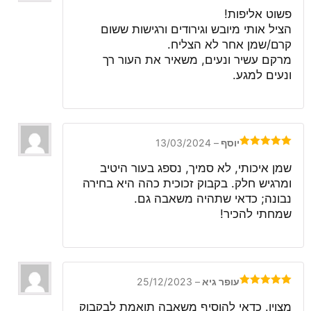
דורג
5
מתוך
5
פשוט אליפות!
הציל אותי מיובש וגירודים ורגישות ששום
קרם/שמן אחר לא הצליח.
מרקם עשיר ונעים, משאיר את העור רך
ונעים למגע.
יוסף
–
13/03/2024
דורג
5
מתוך
5
שמן איכותי, לא סמיך, נספג בעור היטיב
ומרגיש חלק. בקבוק זכוכית כהה היא בחירה
נבונה; כדאי שתהיה משאבה גם.
שמחתי להכיר!
עופר גיא
–
25/12/2023
דורג
5
מתוך
5
מצוין. כדאי להוסיף משאבה תואמת לבקבוק