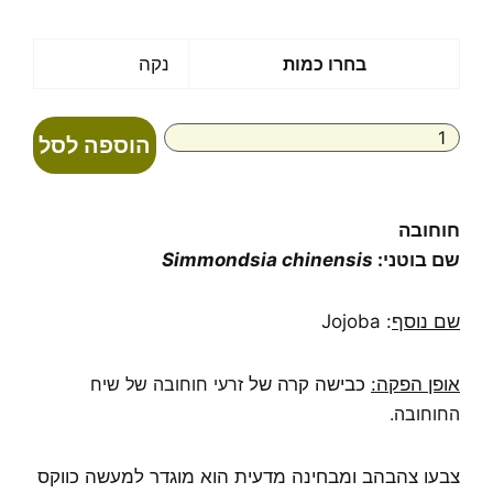
מחירים:
עד
כמות
בחרו כמות
נקה
של
חוחובה
טהור
הוספה לסל
בכבישה
קרה
Jojoba
חוחובה
שם בוטני:
Simmondsia chinensis
שם נוסף
: Jojoba
אופן הפקה:
כבישה קרה של
זרעי חוחובה של שיח
החוחובה.
צבעו צהבהב ומבחינה מדעית הוא מוגדר למעשה כווקס