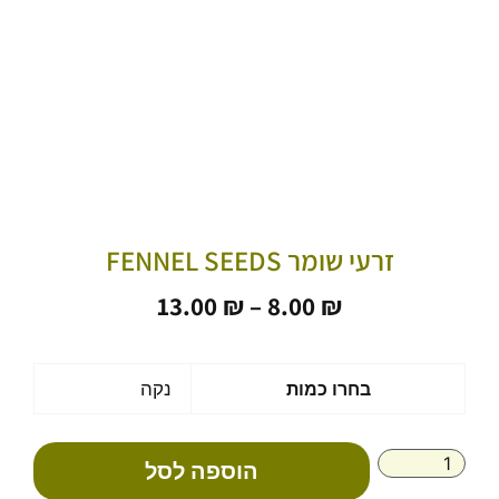
זרעי שומר FENNEL SEEDS
טווח
13.00
₪
–
8.00
₪
מחירים:
עד
כמות
בחרו כמות
נקה
של
זרעי
שומר
הוספה לסל
Fennel
seeds