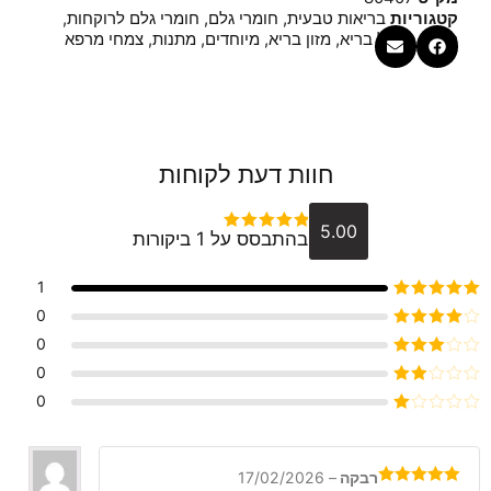
קטגוריות
בריאות טבעית
,
חומרי גלם
,
חומרי גלם לרוקחות
,
מוצרי בישול בריא
,
מזון בריא
,
מיוחדים
,
מתנות
,
צמחי מרפא
חוות דעת לקוחות
5.00
בהתבסס על 1 ביקורות
דורג
5
מתוך 5
1
דורג
5
מתוך 5
0
דורג
4
0
מתוך 5
דורג
3
0
מתוך 5
דורג
0
2
דורג
מתוך
1
5
מתוך
5
רבקה
–
17/02/2026