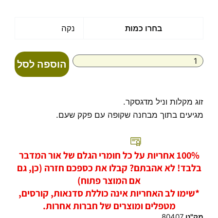
כמות
בחרו כמות
נקה
של
זוג
מקלות
הוספה לסל
וניל
מדגסקר
במבחנה
זוג מקלות וניל מדגסקר.
מגיעים בתוך מבחנה שקופה עם פקק שעם.
100% אחריות על כל חומרי הגלם של אור המדבר
בלבד! לא אהבתם? קבלו את כספכם חזרה (כן, גם
אם המוצר פתוח)
*שימו לב האחריות אינה כוללת סדנאות, קורסים,
מטפלים ומוצרים של חברות אחרות.
מק"ט
80407