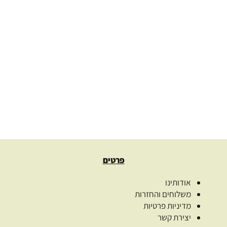
חימר לבן טהור White clay
90.00
₪
–
24.00
₪
בחרו כמות
בחר אפשרויות
פרטים
אודותינו
משלוחים והחזרות
מדיניות פרטיות
יצירת קשר