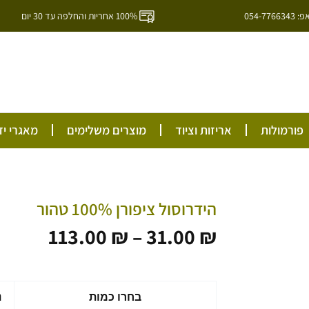
054-7
100% אחריות והחלפה עד 30 יום
ל
פורמולות
אריזות וציוד
מוצרים משלימים
מאגרי יד
הידרוסול ציפורן 100% טהור
טווח
113.00
₪
–
31.00
₪
מחירים
עד
כמות
בחרו כמות
נ
של