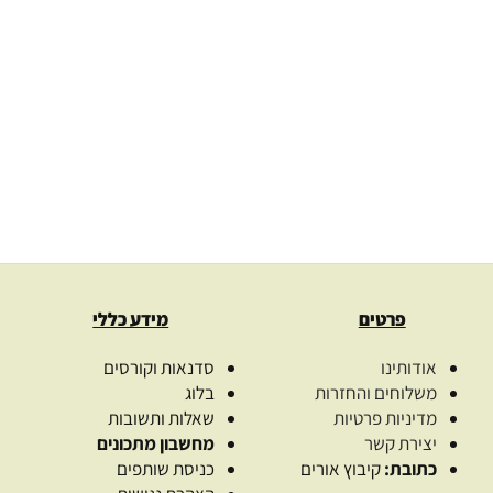
הידרוסול אזובית המדבר
הידרוסול נרו
100% טהור
00
₪
–
46.00
₪
113.00
₪
–
31.00
₪
בחרו כמות
בחרו כמו
בחר אפשרויות
בחר אפשרויו
פרטים
מידע כללי
אודותינו
סדנאות וקורסים
משלוחים והחזרות
בלוג
מדיניות פרטיות
שאלות ותשובות
יצירת קשר
מחשבון מתכונים
כתובת:
קיבוץ אורים
כניסת שותפים