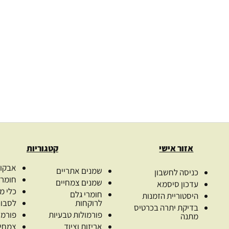
לי
הידרוסול פלנטגו 100% טהור
.00
₪
142.00
₪
–
38.00
₪
106.
ת
בחרו כמות
ב
ת
בחר אפשרויות
בח
אזור אישי
קטגוריות
אבקות
שמנים אתריים
כניסה לחשבון
חומרי
שמנים צמחיים
עדכון סיסמא
כלי מ
חומרי גלם
היסטוריית הזמנות
לרוקחות
לסבונ
בדיקת יתרה בכרטיס
פורמולות טבעיות
פורמו
מתנה
אריזות וציוד
צמחי