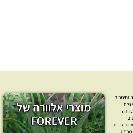
הידרוסול גרניום בורבון 100%
הידרוסול אזוב 100% טהור
טהור
170.00
₪
–
46.00
₪
113.00
₪
–
31
חרו כמות
בחרו כמות
ר אפשרויות
בחר אפשרויות
 וחימרים
 גלם
עבדה
ים
לות סיניות
 מרפא