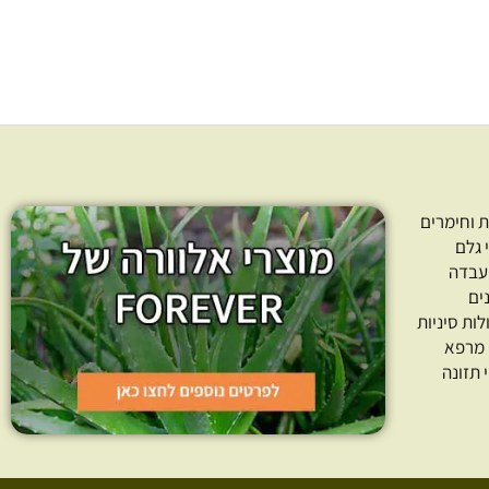
 וחימרים
 גלם
עבדה
ים
לות סיניות
 מרפא
 תזונה