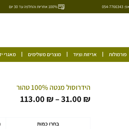
054-7
100% אחריות והחלפה עד 30 יום
ל
פורמולות
אריזות וציוד
מוצרים משלימים
מאגרי יד
הידרוסול מנטה 100% טהור
טווח
113.00
₪
–
31.00
₪
מחירים
עד
כמות
בחרו כמות
נ
של