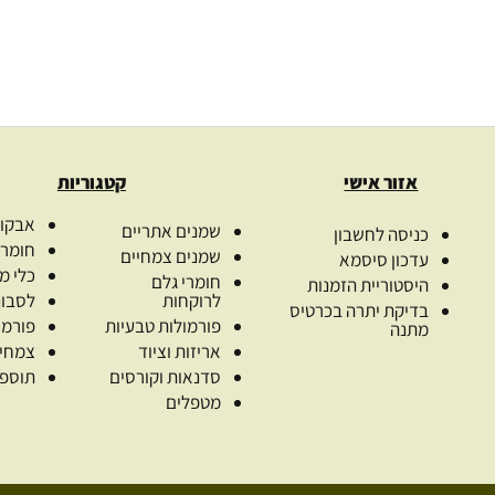
אזור אישי
קטגוריות
אבקות
שמנים אתריים
כניסה לחשבון
חומרי
שמנים צמחיים
עדכון סיסמא
כלי מ
חומרי גלם
היסטוריית הזמנות
לרוקחות
לסבונ
בדיקת יתרה בכרטיס
פורמולות טבעיות
פורמו
מתנה
אריזות וציוד
צמחי
סדנאות וקורסים
תוספי
מטפלים