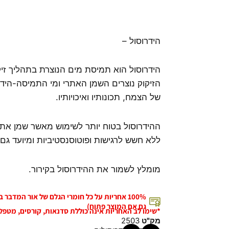
הידרוסול –
הידרוסול הוא תמיסת מים הנוצרת בתהליך זי
הזיקוק נוצרים השמן האתרי ומי התמיסה-הידרו
של הצמח, תכונותיו ואיכויותיו.
ההידרוסול בטוח יותר לשימוש מאשר שמן אתר
ללא חשש לרגישות ופוטוסנסטיביות ומיועד גם
מומלץ לשמור את ההידרוסול בקירור.
100% אחריות על כל חומרי הגלם של אור המדבר
גם אם המוצר פתוח)
*שימו לב האחריות אינה כוללת סדנאות, קורסים, מטפל
מק"ט
2503