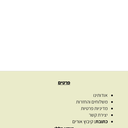
גליצרין צמחי 100% טהור vegetable glycerin
42.00
₪
–
27.00
₪
בחרו כמות
בחר אפשרויות
פרטים
אודותינו
משלוחים והחזרות
מדיניות פרטיות
יצירת קשר
כתובת:
קיבוץ אורים