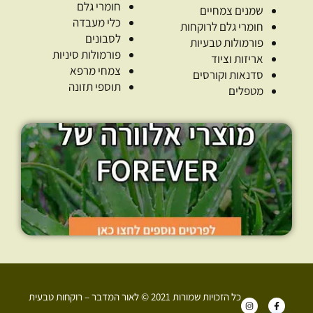
חומרי גלם
שמנים צמחיים
כלי מעבדה
חומרי גלם לרוקחות
לסבונים
פורמולות טבעיות
פורמולות סיניות
אריזות וציוד
צמחי מרפא
סדנאות וקורסים
תוספי תזונה
מטפלים
כל הזכויות שמורות 2021 © לאור המדבר – רוקחות טבעית
I
F
n
a