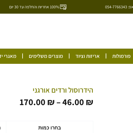
054-7
100% אחריות והחלפה עד 30 יום
ל
פורמולות
אריזות וציוד
מוצרים משלימים
מאגרי יד
הידרוסול ורדים אורגני
טווח
170.00
₪
–
46.00
₪
מחירי
עד
כמות
בחרו כמות
נ
של