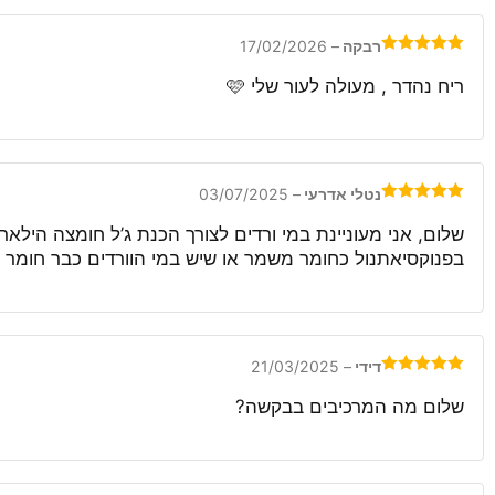
1
5
מתוך
5
רבקה
–
17/02/2026
דורג
5
מתוך
5
ריח נהדר , מעולה לעור שלי 🩷
נטלי אדרעי
–
03/07/2025
דורג
5
מתוך
5
שלום, אני מעוניינת במי ורדים לצורך הכנת ג’ל חומצה הילא
בפנוקסיאתנול כחומר משמר או שיש במי הוורדים כבר חומר
דידי
–
21/03/2025
דורג
5
מתוך
5
שלום מה המרכיבים בבקשה?