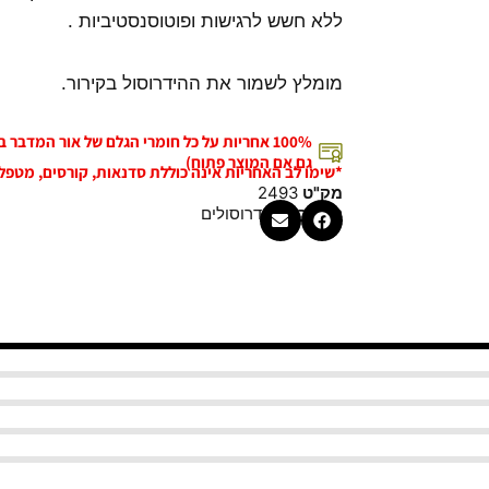
ללא חשש לרגישות ופוטוסנסטיביות .
מומלץ לשמור את ההידרוסול בקירור.
100% אחריות על כל חומרי הגלם של אור המדבר
גם אם המוצר פתוח)
*שימו לב האחריות אינה כוללת סדנאות, קורסים, מטפל
מק"ט
2493
קטגוריה
הידרוסולים