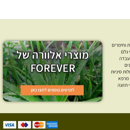
 וחימרים
 גלם
עבדה
ים
לות סיניות
 מרפא
 תזונה