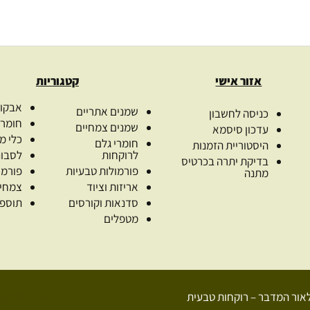
אזור אישי
קטגוריות
אבקות
שמנים אתריים
כניסה לחשבון
חומרי
שמנים צמחיים
עדכון סיסמא
כלי מ
חומרי גלם
היסטוריית הזמנות
לרוקחות
לסבונ
בדיקת יתרה בכרטיס
פורמולות טבעיות
פורמו
מתנה
אריזות וציוד
צמחי
סדנאות וקורסים
תוספי
מטפלים
+972 52-907-3374