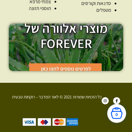
צמחי מרפא
סדנאות וקורסים
תוספי תזונה
מטפלים
כל הזכויות שמורות 2021 © לאור המדבר – רוקחות טבעית
I
F
n
a
s
c
t
e
a
b
0
g
o
r
o
+972 52-907-3374
a
k
m
-
f