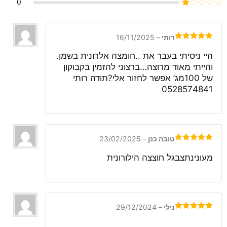
0
2
דורג
מתוך
1
5
מתוך
5
רותי
–
16/11/2025
דורג
5
מתוך
5
היי ניסיתי בעבר את ..חומצה אלרונית בשמן.
והייתי מאוד מרוצה…ברצוני להזמין בקבוקון
של 100מג’ אפשר לחזור אלי?תודה רותי
0528574841
טובה כנן
–
23/02/2025
דורג
5
מתוך
5
מעונינתצבגל חוצצה הילורונית
נילי
–
29/12/2024
דורג
5
מתוך
5