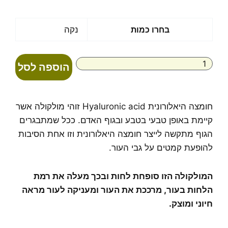
מחירים:
עד
כמות
בחרו כמות
נקה
של
ג'ל
חומצה
הוספה לסל
היאלורונית
חומצה היאלורונית Hyaluronic acid זוהי מולקולה אשר
קיימת באופן טבעי בטבע ובגוף האדם. ככל שמתבגרים
הגוף מתקשה לייצר חומצה היאלורונית וזו אחת הסיבות
להופעת קמטים על גבי העור.
המולקולה הזו סופחת לחות ובכך מעלה את רמת
הלחות בעור, מרככת את העור ומעניקה לעור מראה
חיוני ומוצק.