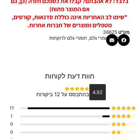
בלבד! לא אהבתם? קבלו את כספכם חזרה (כן, גם
אם המוצר פתוח)
*שימו לב האחריות אינה כוללת סדנאות, קורסים,
מטפלים ומוצרים של חברות אחרות.
מק"ט
36625
קטגוריות
חומרי גלם
,
חומרי גלם לרוקחות
חוות דעת לקוחות
4.92
בהתבסס על 12 ביקורות
דורג
4.9166666666667
מתוך 5
11
דורג
5
מתוך 5
1
דורג
4
0
מתוך 5
דורג
3
0
מתוך 5
דורג