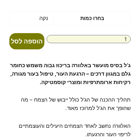
מחירים:
עד
כמות
בחרו כמות
נקה
של
ג'ל
בסיס
הוספה לסל
מועשר
באלוורה
ג’ל בסיס מועשר באלוורה בריכוז גבוה משמש כחומר
גלם במגוון דרכים – הרגעת העור, טיפול בעור מגורה,
רקיחות ארומתרפיות ומוצרי קוסמטיקה.
תהליך ההכנה של הג’ל כולל ייבוש של הצמח – מה
שהופך את הג’ל למרוכז מאוד.
האלוורה נחשב לאחד הצמחים היעילים והעוצמתיים
לריפוי העור והרגעתו.