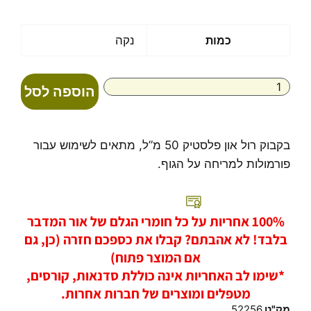
מחירים:
עד
כמות
כמות
נקה
של
בקבוק
רול
הוספה לסל
און
פלסטיק
לבן
60
בקבוק רול און פלסטיק 50 מ”ל, מתאים לשימוש עבור
מ"ל
פורמולות למריחה על הגוף.
100% אחריות על כל חומרי הגלם של אור המדבר
בלבד! לא אהבתם? קבלו את כספכם חזרה (כן, גם
אם המוצר פתוח)
*שימו לב האחריות אינה כוללת סדנאות, קורסים,
מטפלים ומוצרים של חברות אחרות.
מק"ט
52256