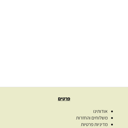
שמן קצח טהור בכבישה קרה black cumin
189.00
₪
–
71.00
₪
בחרו כמות
בחר אפשרויות
פרטים
אודותינו
משלוחים והחזרות
מדיניות פרטיות