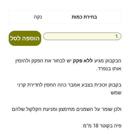
מחירים:
עד
כמות
בחירת כמות
נקה
של
בקבוק
זכוכית
הוספה לסל
חום
פיה
18
ללא
הבקבוק מגיע
ללא פקק
יש לבחור את הפקק ולהזמין
פקק
אותו בנפרד.
בקבוק זכוכית בצבע אמבר כהה החסין לחדירת קרני
שמש
ולכן שומר על השמנים מחימצון ומניעת הקלקול שלהם
פיה בקוטר 18 מ”מ