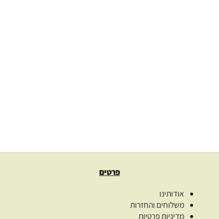
הספר “חמש עונות במטבח – בישול טבעוני ברוח הזן”
85.00
₪
בחירת שפה
בחר אפשרויות
פרטים
אודותינו
משלוחים והחזרות
מדיניות פרטיות