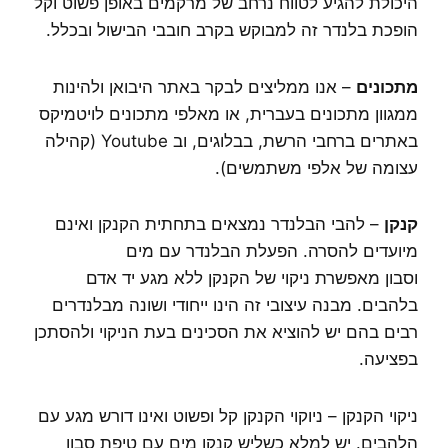
היכולת להגיע לטווח נרחב של מרקמים באופן פשוט וקל
הופכת בלנדר זה למבוקש בקרב חובבי הבישול ובכלל.
מתכונים
– אנו ממליצים לבקר באתר היבואן ולהינות
ממגוון מתכונים בעברית, או מאלפי מתכונים לויטמיקס
באתרים ברחבי הרשת, בבלוגים, וב Youtube (קהילה
עצומה של אלפי משתמשים).
קנקן
– להבי הבלנדר נמצאים בתחתית הקנקן ואינם
מיועדים להסרה.
הפעלת הבלנדר עם מים
וסבון
מאפשרת ניקוי של הקנקן ללא מגע יד אדם
בלהבים. מבנה עיצובי זה הינו ייחודי ושונה מבלנדרים
רבים בהם יש להוציא את הסכינים בעת הניקוי ולהסתכן
בפציעה.
ניקוי הקנקן – ניוקוי הקנקן קל ופשוט ואינו דורש מגע עם
הלהבים. יש למלא כשליש קנקן מים עם טיפת סבון