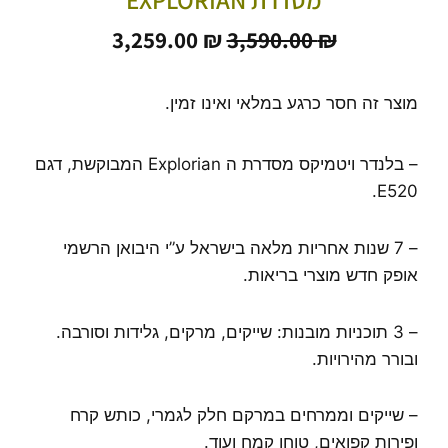
המחיר
המחיר
3,259.00
₪
3,590.00
₪
המקורי
הנוכחי
היה:
הוא:
3,259.00 ₪.
3,590.00 ₪.
מוצר זה חסר כרגע במלאי ואינו זמין.
– בלנדר ויטמיקס מסדרת ה Explorian המבוקשת, דגם
E520.
– 7 שנות אחריות מלאה בישראל ע”י היבואן הרשמי
אופק חדש מוצרי בריאות.
– 3 תוכניות מובנות: שייקים, מרקים, גלידות וסורבה.
ובורר מהירויות.
– שייקים וממרחים במרקם חלק לגמרי, כותש קרח
ופירות קפואים, טוחן קמח ועוד.