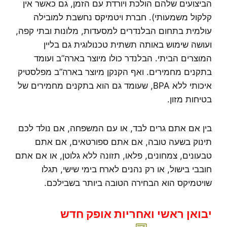
הביצועים שלהם הולכת ויורדת עם הזמן, גם כאשר אין
קלקול משמעותי). חברת ויטמיקס נחשבת למובילה
עולמית בתחום הבלנדרים למסעדות, מלונות ובתי קפה,
ועושה שימוש באותה תשתית טכנולוגית גם בליין
המוצרים הביתי. הבלנדר כולו מיוצר בארה”ב ועומד
בתקנים מחמירים. ואף הקנקן מיוצר בארה”ב מפלסטיק
איכותי ללא BPA, שעומד גם הוא בתקנים מחמירים של
בטיחות מזון.
בין אם אתם גרים לבד, או עם המשפחה, אם נולד לכם
תינוק בשעה טובה, אם אתם ספורטאים, אם אתם
טבעונים, צמחונים, פלאו, תזונה ללא גלוטן, או אם אתם
חובבי בישול, או רק נהנים לארח בימי שישי, תגלו
שויטמיקס הוא הבחירה הטובה ביותר בשבילכם.
יבואן ראשי ואחריות אופק חדש