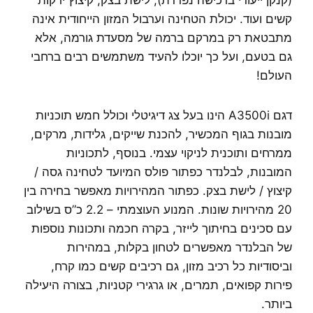
קשים ועוד. יכולת הטחינה וערבול המזון הייחודית אינה
מתבטאת רק במרקם ברמה של מסעדת גורמה, אלא
גם בטעם, ועל כך יוכלו להעיד משתמשים רבים ברחבי
העולם!
דגם A3500i הינו בעל צג דיגיטלי וכולל חמש תוכניות
מובנות בגוף המכשיר, להכנת שייקים, גלידות, מרקים,
ממרחים ותוכנית לניקוי עצמי. בנוסף, לתכוניות
המובנות, לבלנדר כפתור פולס המיועד לטחינה גסה /
קיצוץ / לישת בצק. כפתור המהירויות מאפשר בחירה בין
20 מהירויות שונות. המנוע העוצמתי – 2.2 כ”ס בשילוב
עם סכינים בחיתוך לייזר, בקרה חכמה ותכונות נוספות
של הבלנדר מאפשרים לטחון בקלות, במהירות
וביסודיות כל רכיב מזון, גם רכיבים קשים כמו קרח,
פירות קפואים, תמרים, או גרגירי קטניות, בצורה היעילה
ביותר.