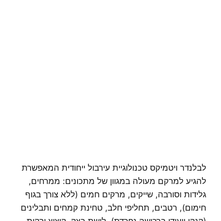
לבלנדר ויטמיקס טכנולוגיית עירבול ייחודית המאפשרת
להגיע למרקם מעולה במגוון של מתכונים: ממרחים,
גלידות וסורבה, שייקים, מרקים חמים (ללא צורך בגוף
חימום), רטבים, תחליפי חלב, טחינת קמחים ותבלינים
(קנקן ייעודי ברכישה נפרדת), לישת בצק, קיצוץ ירקות