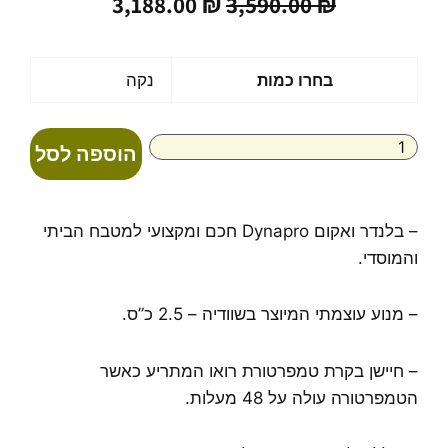
המחיר
המחיר
3,188.00
₪
3,590.00
₪
המקורי
הנוכחי
היה:
הוא:
3,188.00 ₪.
3,590.00 ₪.
כמות
בחרו כמות
נקה
של
בלנדר
ואקום
הוספה לסל
Dynapro
מבית
Tribest
– בלנדר ואקום Dynapro חכם ומקצועי למטבח הביתי
והמוסדי.
– מנוע עוצמתי המיוצר בשוודיה – 2.5 כ”ס.
– חיישן בקרת טמפרטורת רואו המתריע כאשר
הטמפרטורה עולה על 48 מעלות.