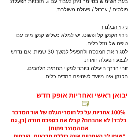
בעת השימוש בטיימר ניתן לעבוד עם 3 תוכניות הפעלה:
פולסים / ערבול / פעולה משולבת.
ניקוי הבלנדר
ניקוי הקנקן קל ופשוט. יש למלא כשליש קנקן מים עם
טיפה של נוזל כלים.
לסגור את המכסה ולהפעיל למשך 30 שניות. אם נדרש
לבצע הפעלה חוזרת.
זוהי הדרך היעילה ביותר לניקוי תחתית הלהבים.
הקנקן אינו מיועד לשטיפה במדיח כלים.
יבואן ראשי ואחריות אופק חדש
100% אחריות על כל חומרי הגלם של אור המדבר
בלבד! לא אהבתם? קבלו את כספכם חזרה (כן, גם
אם המוצר פתוח)
*שימו לב האחריות אינה כוללת סדנאות, קורסים,