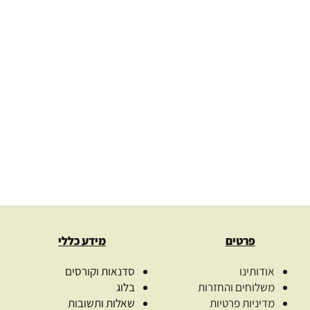
האפשרויות
האפש
אזל מן המלאי
בעמוד
בעמו
המוצר
המוצ
הספר “ארומתרפיה
המלא” ענת ד
הספר “עיסוי תינוקות” גלית
היוז
250.00
₪
₪
47.00
בחרו כמו
בחר אפשרויות
בחר אפשרויו
פרטים
מידע כללי
אודותינו
סדנאות וקורסים
משלוחים והחזרות
בלוג
מדיניות פרטיות
שאלות ותשובות