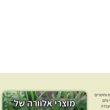
האפשרויות
האפשרויות
 מן המלאי
אזל מן המלאי
בעמוד
בעמוד
המוצר
המוצר
רפוד- שער למטבח
אנציקלופדיית תלמוד הצמחים
ש” אומינה
485.00
₪
149.00
ר אפשרויות
בחר אפשרויות
 וחימרים
 גלם
עבדה