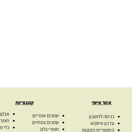
רויות
האפשרויות
אזל מן המלאי
אזל
ד
בעמוד
ר
המוצר
 המדריך
בוש
הספר “ריח, רוח ומה שביניהם”
הספר “סופ
אתי ברכה
חד
ת
₪
135.00
₪
ת
בחר אפשרויות
בח
אזור אישי
קטגוריות
אבקות
שמנים אתריים
כניסה לחשבון
חומרי
שמנים צמחיים
עדכון סיסמא
כלי מ
חומרי גלם
היסטוריית הזמנות