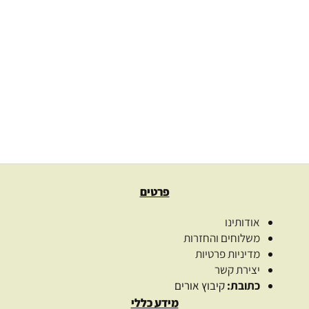
שמן בנזואין Styrax benzoin
139.00
₪
–
35.00
₪
בחרו כמות
בחר אפשרויות
פרטים
אודותינו
משלוחים והחזרות
מדיניות פרטיות
יצירת קשר
כתובת:
קיבוץ אורים
מידע כללי