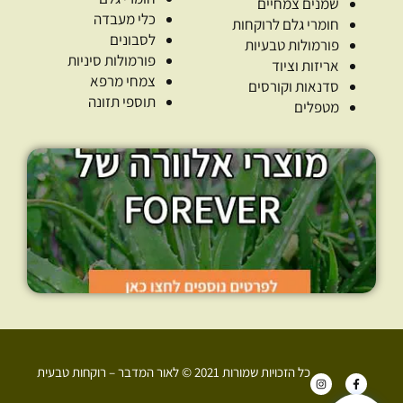
שמנים צמחיים
כלי מעבדה
חומרי גלם לרוקחות
לסבונים
פורמולות טבעיות
פורמולות סיניות
אריזות וציוד
צמחי מרפא
סדנאות וקורסים
תוספי תזונה
מטפלים
כל הזכויות שמורות 2021 © לאור המדבר – רוקחות טבעית
I
F
n
a
s
c