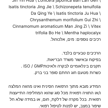
Jin Yin Hua \ Lonicera japonica Ban Lan Gen \
Isatis tinctoria Jing Jie \ Schizonepeta tenuifolia
Da Qing Ye \ Isatis tinctoria Ju Hua \
Chrysanthemum morifolium Gui Zhi \
Cinnamomum aromaticum Man Jing Zi \ Vitex
trifolia Bo He \ Mentha haplocalyx
רכיבים נוספים: מים, אלכוהול.
הרכיבים טבעיים בלבד.
בפיקוח ובאישור משרד הבריאות.
תקנים בינלאומיים לבקרה ולאיכותISO / GMP .
כשרות מטעם חוג החתם סופר בני ברק.
המידע מובא מתוך הרפואה הסינית ואינו מהווה המלצה
ו/או התוויה רפואית מכל סוג שהוא המחליפה התייעצות
רפואית. בכל מקרה של דלקת, חום, או במידה שלא חל
שיפור במצב, יש לפנות לטיפול רפואי.