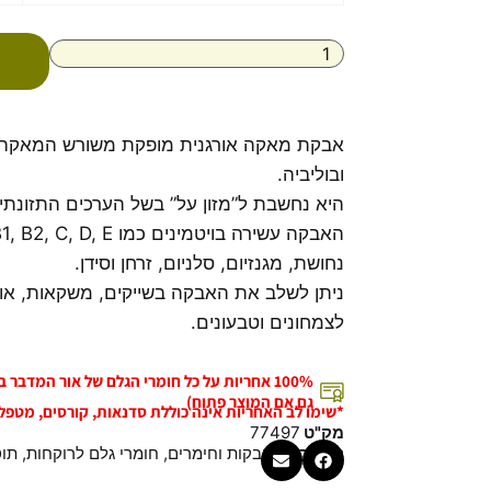
אבקת
מאקה
-
200
גרם
אבקת מאקה אורגנית מופקת משורש המאקה, 
ובוליביה.
היא נחשבת ל”מזון על” בשל הערכים התזונתי
נחושת, מגנזיום, סלניום, זרחן וסידן.
ניתן לשלב את האבקה בשייקים, משקאות, או 
לצמחונים וטבעונים.
100% אחריות על כל חומרי הגלם של אור המדבר
גם אם המוצר פתוח)
*שימו לב האחריות אינה כוללת סדנאות, קורסים, מטפל
מק"ט
77497
קטגוריות
אבקות וחימרים
,
חומרי גלם לרוקחות
,
תוס