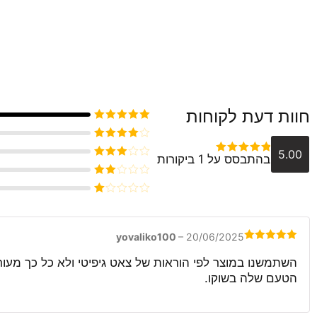
חוות דעת לקוחות
דורג
5
מתוך 5
דורג
4
5.00
בהתבסס על 1 ביקורות
מתוך 5
דורג
5
מתוך 5
דורג
3
מתוך 5
דורג
2
דורג
מתוך
1
5
מתוך
5
yovaliko100
–
20/06/2025
דורג
5
מתוך
5
השתמשנו במוצר לפי הוראות של צאט גיפיטי ולא כל כך מעו
הטעם שלה בשוקו.