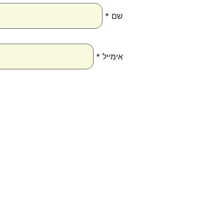
שם
*
אימייל
*
טווח
למוצר
למוצ
מחירים:
זה
זה
יש
יש
עד
מספר
מספר