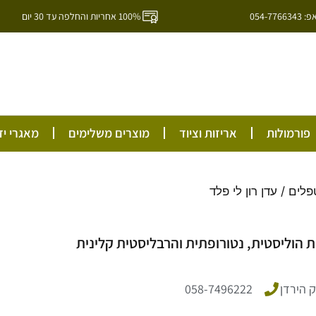
054-7
100% אחריות והחלפה עד 30 יום
ל
פורמולות
אריזות וציוד
מוצרים משלימים
מאגרי יד
פלים
/ עדן רון לי פלד
 הוליסטית, נטורופתית והרבליסטית קלינית
 הירדן
058-7496222