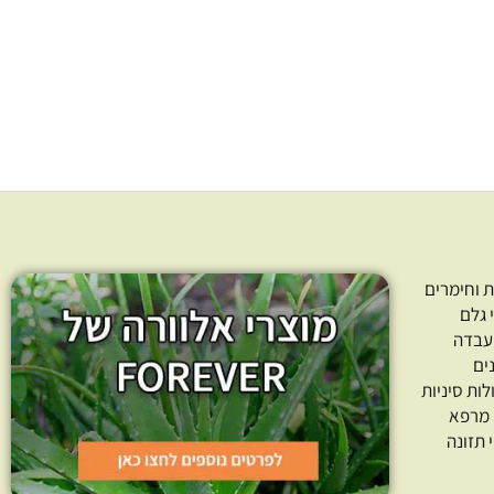
אתי גולן
מידע נוסף
 וחימרים
 גלם
עבדה
ים
לות סיניות
 מרפא
 תזונה