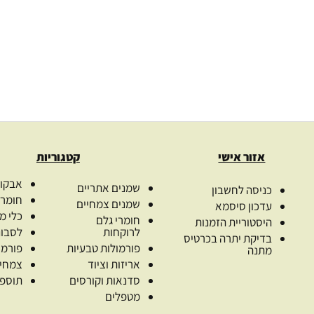
נירה מור
מלי כיאט
מידע נוסף
מידע נוסף
אזור אישי
קטגוריות
אבקות
שמנים אתריים
כניסה לחשבון
חומרי
שמנים צמחיים
עדכון סיסמא
כלי מ
חומרי גלם
היסטוריית הזמנות
לרוקחות
לסבונ
בדיקת יתרה בכרטיס
פורמולות טבעיות
פורמו
מתנה
אריזות וציוד
צמחי
סדנאות וקורסים
תוספי
מטפלים