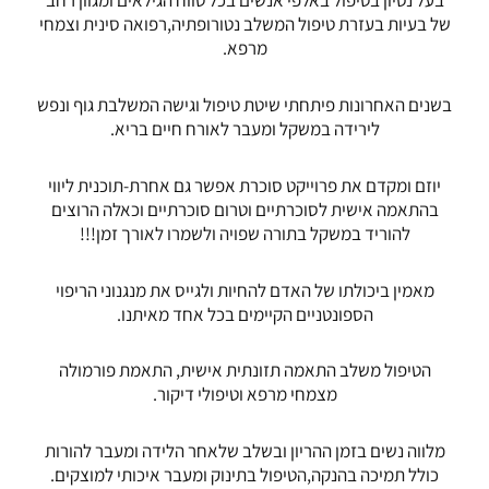
בעל נסיון בטיפול באלפי אנשים בכל טווח הגילאים ומגוון רחב
של בעיות בעזרת טיפול המשלב נטורופתיה,רפואה סינית וצמחי
מרפא.
בשנים האחרונות פיתחתי שיטת טיפול וגישה המשלבת גוף ונפש
לירידה במשקל ומעבר לאורח חיים בריא.
יוזם ומקדם את פרוייקט סוכרת אפשר גם אחרת-תוכנית ליווי
בהתאמה אישית לסוכרתיים וטרום סוכרתיים וכאלה הרוצים
להוריד במשקל בתורה שפויה ולשמרו לאורך זמן!!!
מאמין ביכולתו של האדם להחיות ולגייס את מנגנוני הריפוי
הספונטניים הקיימים בכל אחד מאיתנו.
הטיפול משלב התאמה תזונתית אישית, התאמת פורמולה
מצמחי מרפא וטיפולי דיקור.
מלווה נשים בזמן ההריון ובשלב שלאחר הלידה ומעבר להורות
כולל תמיכה בהנקה,הטיפול בתינוק ומעבר איכותי למוצקים.