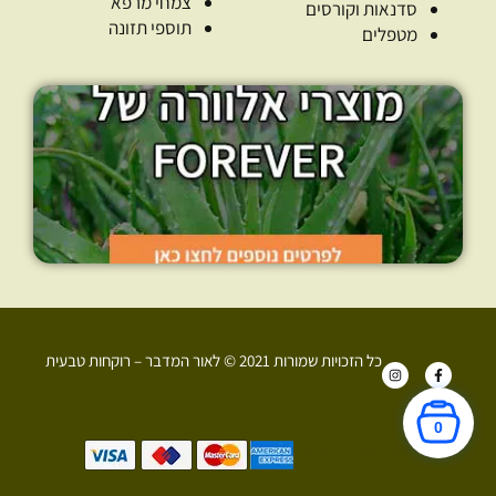
צמחי מרפא
סדנאות וקורסים
תוספי תזונה
מטפלים
כל הזכויות שמורות 2021 © לאור המדבר – רוקחות טבעית
I
F
n
a
s
c
t
e
a
b
0
g
o
r
o
+972 52-907-3374
a
k
m
-
f