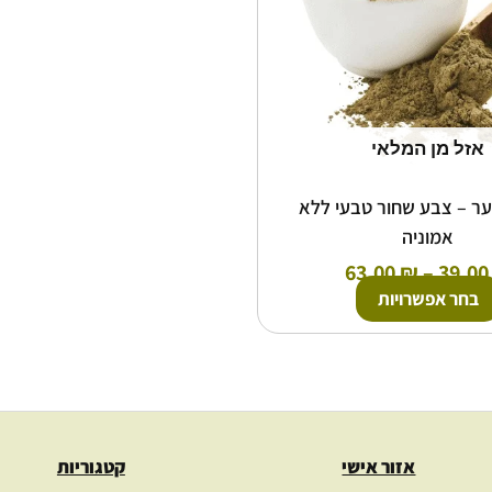
ניתן
לבחור
את
האפשרויות
בעמוד
המוצר
אזל מן המלאי
ער – צבע שחור טבעי ללא
אמוניה
63.00
₪
–
39.0
בחר אפשרויות
אזור אישי
קטגוריות