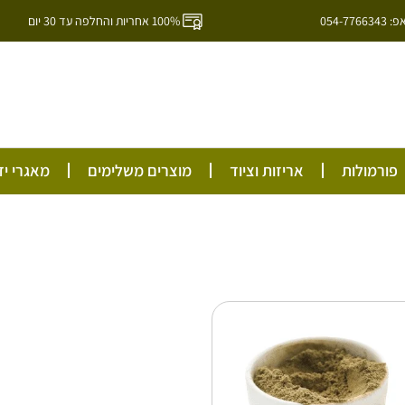
054-7
100% אחריות והחלפה עד 30 יום
ל
פורמולות
אריזות וציוד
מוצרים משלימים
מאגרי יד
טווח
למוצר
זה
מחירים:
יש
מספר
עד
סוגים.