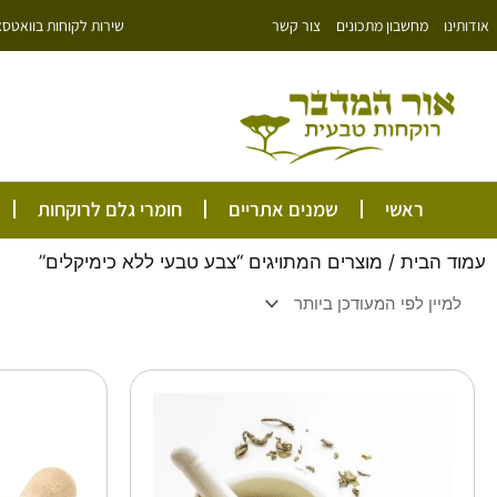
ילוג
שירות לקוחות בוואטסאפ: 766343
אודותינו
מחשבון מתכונים
צור קשר
תוכן
ראשי
שמנים אתריים
חומרי גלם לרוקחות
עמוד הבית
/ מוצרים המתויגים “צבע טבעי ללא כימיקלים”
טווח
למוצר
זה
מחירים:
יש
מספר
עד
סוגים.