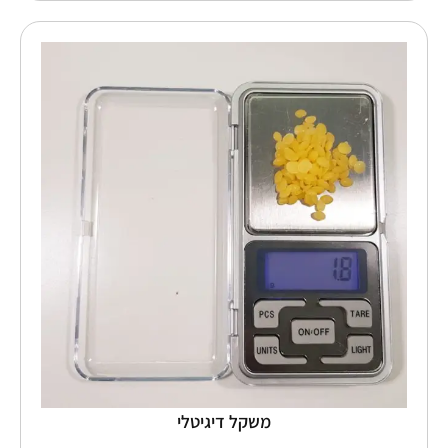
למוצר
זה
יש
מספר
סוגים.
ניתן
לבחור
את
האפשרויות
בעמוד
המוצר
משקל דיגיטלי