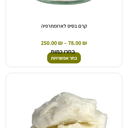
קרם בסיס לארומתרפיה
250.00
₪
–
78.00
₪
בחרו כמות
בחר אפשרויות
טווח
למוצר
זה
מחירים:
יש
מספר
עד
סוגים.
ניתן
לבחור
את
האפשרויות