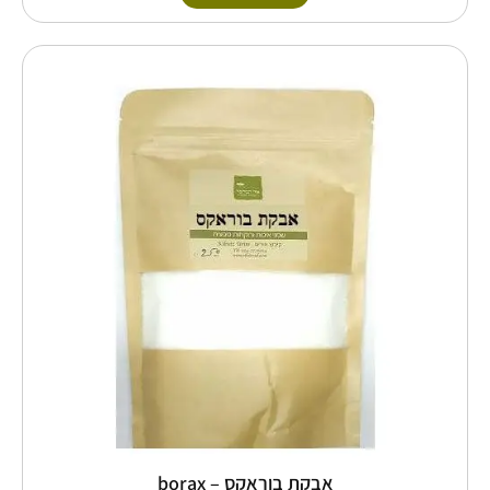
טווח
למוצר
זה
מחירים:
יש
מספר
עד
סוגים.
ניתן
לבחור
את
האפשרויות
בעמוד
המוצר
אבקת בוראקס – borax