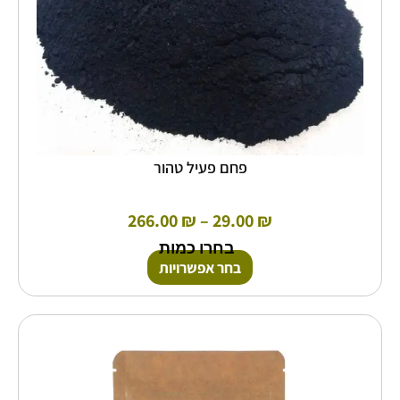
המוצר
פחם פעיל טהור
266.00
₪
–
29.00
₪
בחרו כמות
בחר אפשרויות
טווח
למוצר
זה
מחירים:
יש
מספר
עד