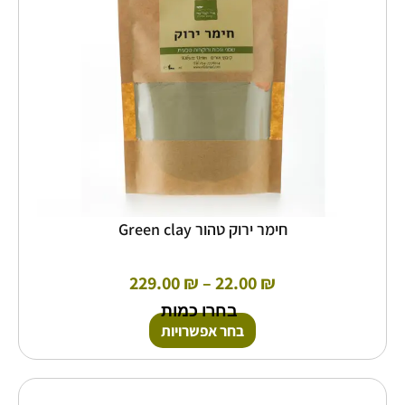
את
האפשרויות
בעמוד
המוצר
חימר ירוק טהור Green clay
229.00
₪
–
22.00
₪
בחרו כמות
בחר אפשרויות
טווח
למוצר