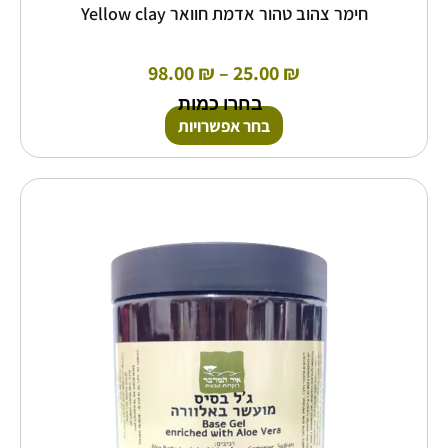
חימר צהוב טהור אדמת חוואר Yellow clay
98.00
₪
–
25.00
₪
בחרו כמות
בחר אפשרויות
טווח
למוצר
זה
מחירים:
יש
מספר
עד
סוגים.
ניתן
לבחור
את
האפשרויות
בעמוד
המוצר