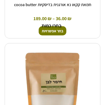
חמאת קקאו נא אורגנית בדיסקיות cocoa butter
189.00
₪
–
36.00
₪
בחרו כמות
בחר אפשרויות
טווח
למוצר
זה
מחירים:
יש
מספר
עד
סוגים.
ניתן
לבחור
את
האפשרויות
בעמוד
המוצר