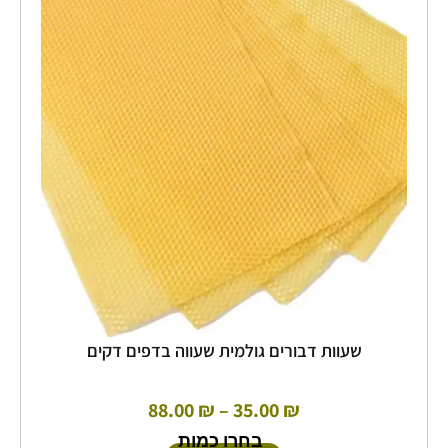
מחירים:
יש
מספר
עד
סוגים.
ניתן
לבחור
את
האפשרויות
בעמוד
המוצר
שעוות דבורים גולמית שעווה בדפים דקים
88.00
₪
–
35.00
₪
בחרו כמות