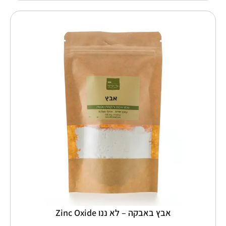
טווח
למוצר
זה
מחירים:
יש
מספר
עד
סוגים.
ניתן
לבחור
את
האפשרויות
בעמוד
המוצר
אבץ באבקה – לא ננו Zinc Oxide