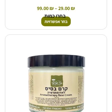
99.00
₪
–
29.00
₪
בחרו כמות
בחר אפשרויות
טווח
למוצר
זה
מחירים:
יש
מספר
עד
סוגים.
ניתן
לבחור
את
האפשרויות
בעמוד
המוצר