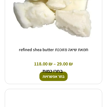
בעמוד
המוצר
חמאת שיאה מזוככת refined shea butter
118.00
₪
–
29.00
₪
בחרו כמות
בחר אפשרויות
טווח
למוצר
זה
מחירים:
יש