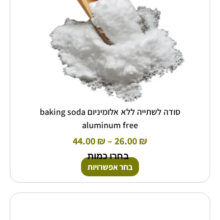
האפשרויות
בעמוד
המוצר
סודה לשתייה ללא אלומיניום baking soda
aluminum free
44.00
₪
–
26.00
₪
בחרו כמות
בחר אפשרויות
טווח
למוצר
זה
מחירים:
יש