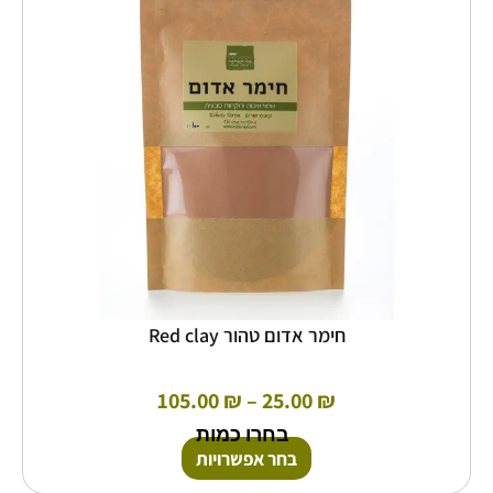
סוגים.
ניתן
לבחור
את
האפשרויות
בעמוד
המוצר
חימר אדום טהור Red clay
105.00
₪
–
25.00
₪
בחרו כמות
בחר אפשרויות