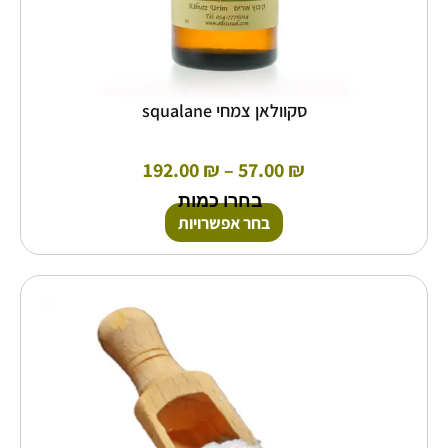
סקוולאן צמחי squalane
192.00
₪
–
57.00
₪
בחרו כמות
בחר אפשרויות
טווח
למוצר
זה
מחירים:
יש
מספר
עד
סוגים.
ניתן
לבחור
את