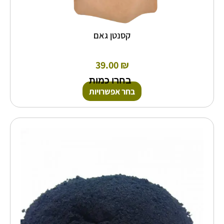
קסנטן גאם
39.00
₪
בחרו כמות
בחר אפשרויות
טווח
למוצר
זה
מחירים:
יש
מספר
עד
סוגים.
ניתן
לבחור
את
האפשרויות
בעמוד