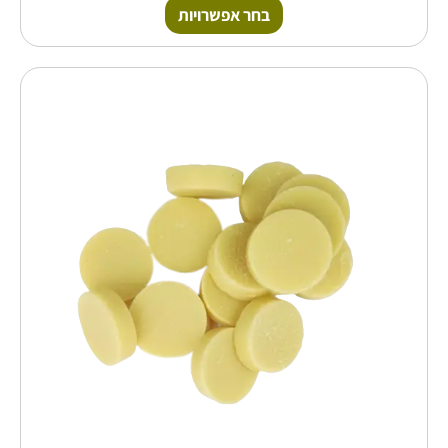
בחר אפשרויות
טווח
למוצר
זה
מחירים:
יש
מספר
עד
סוגים.
ניתן
לבחור
את
האפשרויות
בעמוד
המוצר