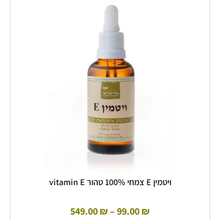
זה
מחירים:
יש
מספר
עד
סוגים.
ניתן
לבחור
את
האפשרויות
בעמוד
המוצר
ויטמין E צמחי 100% טהור vitamin E
549.00
₪
–
99.00
₪