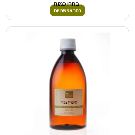
בחרו כמות
בחר אפשרויות
טווח
למוצר
זה
מחירים:
יש
מספר
עד
סוגים.
ניתן
לבחור
את
האפשרויות
בעמוד
המוצר