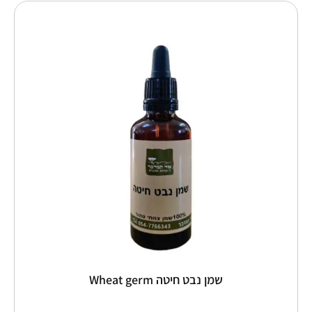
טווח
למוצר
זה
מחירים:
יש
מספר
עד
סוגים.
ניתן
לבחור
את
האפשרויות
בעמוד
המוצר
שמן נבט חיטה Wheat germ