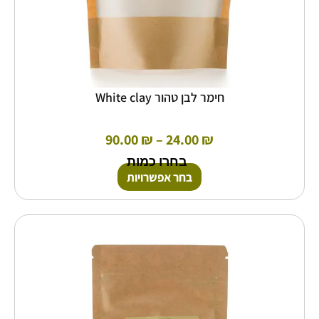
חימר לבן טהור White clay
90.00
₪
–
24.00
₪
בחרו כמות
בחר אפשרויות
טווח
למוצר
זה
מחירים:
יש
מספר
עד
סוגים.
ניתן
לבחור