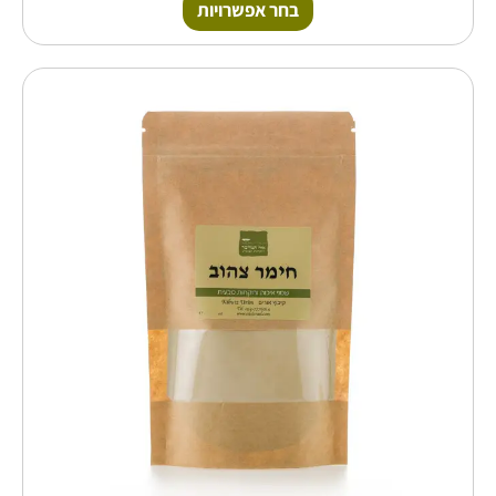
בחר אפשרויות
טווח
למוצר
זה
מחירים:
יש
מספר
עד
סוגים.
ניתן
לבחור
את
האפשרויות
בעמוד
המוצר