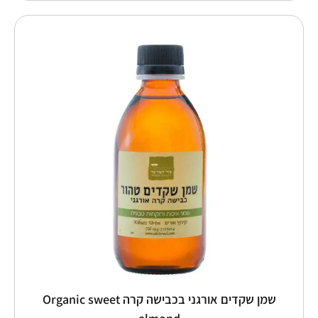
טווח
למוצר
זה
מחירים:
יש
מספר
עד
סוגים.
ניתן
לבחור
את
האפשרויות
בעמוד
המוצר
שמן שקדים אורגני בכבישה קרה Organic sweet