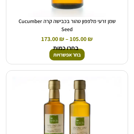
שמן זרעי מלפפון טהור בכבישה קרה Cucumber
Seed
173.00
₪
–
105.00
₪
בחרו כמות
בחר אפשרויות
למוצר
זה
יש
מספר
סוגים.
ניתן
לבחור
את
האפשרויות
בעמוד