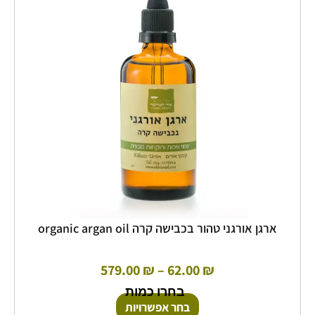
מספר
עד
סוגים.
ניתן
לבחור
את
האפשרויות
בעמוד
המוצר
ארגן אורגני טהור בכבישה קרה organic argan oil
579.00
₪
–
62.00
₪
בחרו כמות
בחר אפשרויות