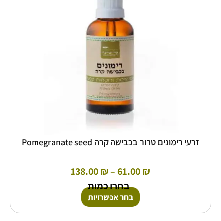
ניתן
לבחור
את
האפשרויות
בעמוד
המוצר
זרעי רימונים טהור בכבישה קרה Pomegranate seed
138.00
₪
–
61.00
₪
בחרו כמות
בחר אפשרויות