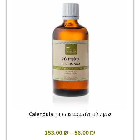
מחירים:
יש
מספר
עד
סוגים.
ניתן
לבחור
את
האפשרויות
בעמוד
המוצר
שמן קלנדולה בכבישה קרה Calendula
153.00
₪
–
56.00
₪