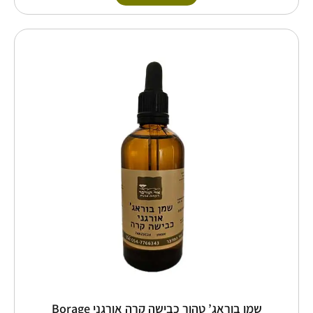
טווח
למוצר
זה
מחירים:
יש
מספר
עד
סוגים.
ניתן
לבחור
את
האפשרויות
בעמוד
המוצר
שמן בוראג’ טהור כבישה קרה אורגני Borage