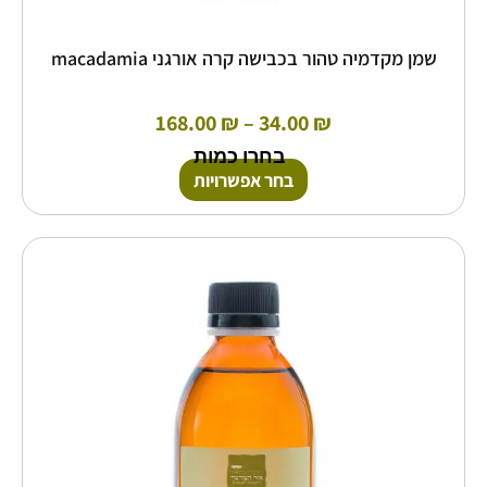
שמן מקדמיה טהור בכבישה קרה אורגני macadamia
168.00
₪
–
34.00
₪
בחרו כמות
בחר אפשרויות
טווח
למוצר
זה
מחירים:
יש
מספר
עד
סוגים.
ניתן
לבחור
את
האפשרויות
בעמוד