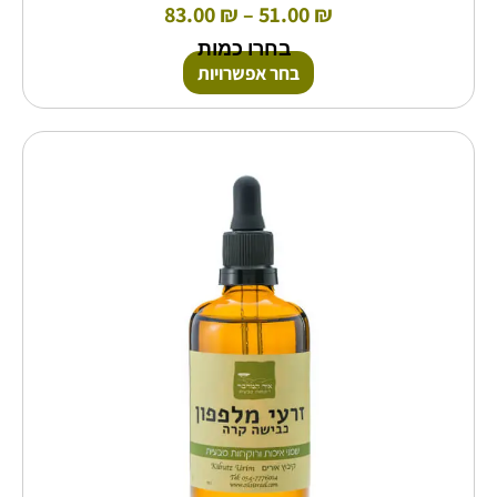
83.00
₪
–
51.00
₪
בחרו כמות
בחר אפשרויות
טווח
למוצר
זה
מחירים:
יש
מספר
עד
סוגים.
ניתן
לבחור
את
האפשרויות
בעמוד
המוצר