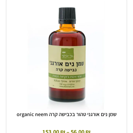
זה
מחירים:
יש
מספר
עד
סוגים.
ניתן
לבחור
את
האפשרויות
בעמוד
המוצר
שמן נים אורגני טהור בכבישה קרה organic neem
153.00
₪
–
56.00
₪