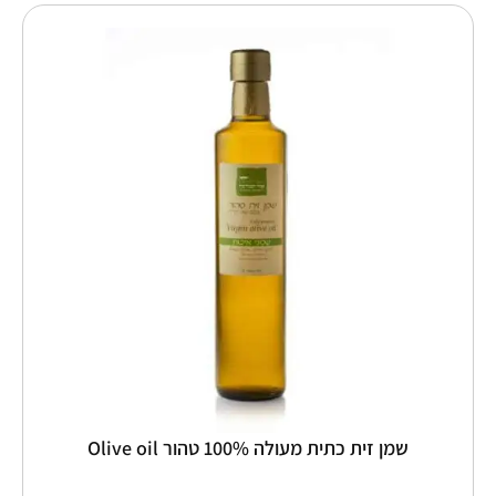
למוצר
זה
יש
מספר
סוגים.
ניתן
לבחור
את
האפשרויות
בעמוד
המוצר
שמן זית כתית מעולה 100% טהור Olive oil