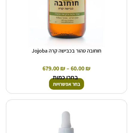
המוצר
חוחובה טהור בכבישה קרה Jojoba
679.00
₪
–
60.00
₪
בחרו כמות
בחר אפשרויות
טווח
למוצר
זה
מחירים:
יש
מספר
עד
סוגים.