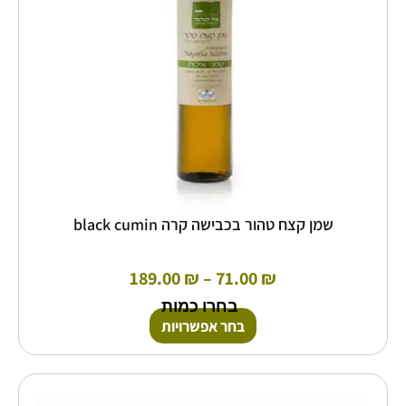
את
האפשרויות
בעמוד
המוצר
שמן קצח טהור בכבישה קרה black cumin
189.00
₪
–
71.00
₪
בחרו כמות
בחר אפשרויות
טווח
למוצר
זה