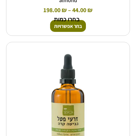
almond
198.00
₪
–
44.00
₪
בחרו כמות
בחר אפשרויות
טווח
למוצר
זה
מחירים:
יש
מספר
עד
סוגים.
ניתן
לבחור
את
האפשרויות
בעמוד
המוצר