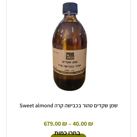
מספר
עד
סוגים.
ניתן
לבחור
את
האפשרויות
בעמוד
המוצר
שמן שקדים טהור בכבישה קרה Sweet almond
679.00
₪
–
40.00
₪
בחרו כמות