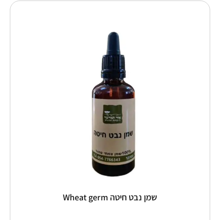
טווח
למוצר
זה
מחירים:
יש
מספר
עד
סוגים.
ניתן
לבחור
את
האפשרויות
בעמוד
המוצר
שמן נבט חיטה Wheat germ