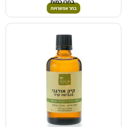
בחרו כמות
בחר אפשרויות
טווח
למוצר
זה
מחירים:
יש
מספר
עד
סוגים.
ניתן
לבחור
את
האפשרויות
בעמוד
המוצר