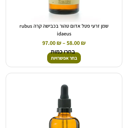
שמן זרעי פטל אדום טהור בכבישה קרה rubus
idaeus
97.00
₪
–
58.00
₪
בחרו כמות
בחר אפשרויות
טווח
למוצר
זה
מחירים:
יש
מספר
עד
סוגים.
ניתן
לבחור
את
האפשרויות