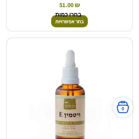
51.00
₪
בחרו כמות
בחר אפשרויות
טווח
למוצר
זה
מחירים:
יש
מספר
עד
סוגים.
ניתן
לבחור
את
האפשרויות
בעמוד
המוצר
0