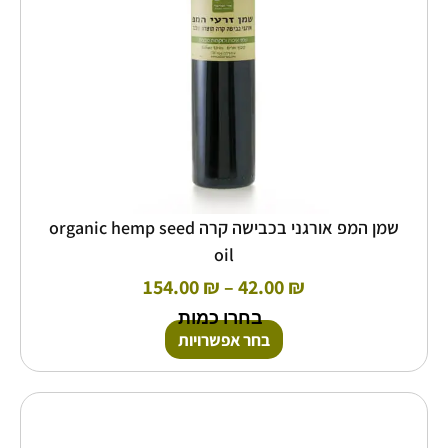
האפשרויות
בעמוד
המוצר
שמן המפ אורגני בכבישה קרה organic hemp seed
oil
154.00
₪
–
42.00
₪
בחרו כמות
בחר אפשרויות
טווח
למוצר
זה
מחירים:
יש