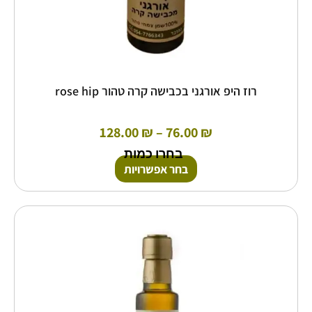
רוז היפ אורגני בכבישה קרה טהור rose hip
128.00
₪
–
76.00
₪
בחרו כמות
בחר אפשרויות
טווח
למוצר
זה
מחירים:
יש
מספר
עד
סוגים.
ניתן
לבחור