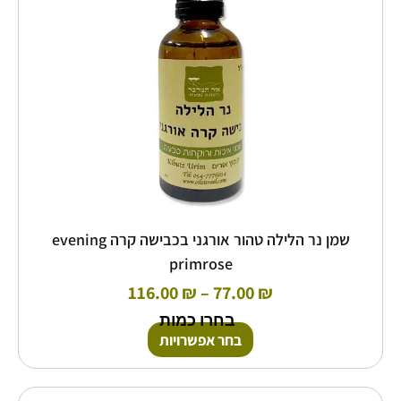
לבחור
את
האפשרויות
בעמוד
המוצר
שמן נר הלילה טהור אורגני בכבישה קרה evening
primrose
116.00
₪
–
77.00
₪
בחרו כמות
בחר אפשרויות
טווח
למוצר