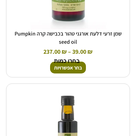
שמן זרעי דלעת אורגני טהור בכבישה קרה Pumpkin
seed oil
237.00
₪
–
39.00
₪
בחרו כמות
בחר אפשרויות
טווח
למוצר
זה
מחירים:
יש
מספר
עד
סוגים.
ניתן
לבחור
את