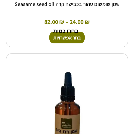
שמן שומשום טהור בכבישה קרה Seasame seed oil
82.00
₪
–
24.00
₪
בחרו כמות
בחר אפשרויות
טווח
למוצר
זה
מחירים:
יש
מספר
עד
סוגים.
ניתן
לבחור
את
האפשרויות
בעמוד
המוצר