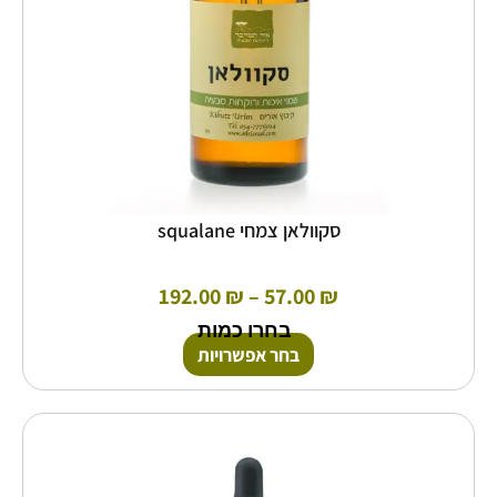
בעמוד
המוצר
סקוולאן צמחי squalane
192.00
₪
–
57.00
₪
בחרו כמות
בחר אפשרויות
טווח
למוצר
זה
מחירים:
יש