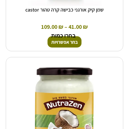
שמן קיק אורגני כבישה קרה טהור castor
109.00
₪
–
41.00
₪
בחרו כמות
בחר אפשרויות
טווח
למוצר
זה
מחירים:
יש
מספר
עד
סוגים.
ניתן
לבחור
את
האפשרויות
בעמוד
המוצר