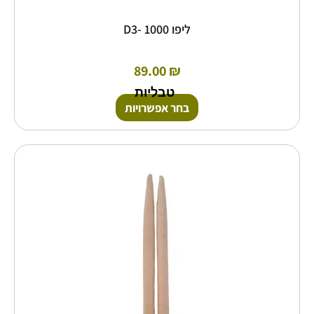
ליפו D3- 1000
89.00
₪
טבליות
בחר אפשרויות
למוצר
זה
יש
מספר
סוגים.
ניתן
לבחור
את
האפשרויות
בעמוד
המוצר