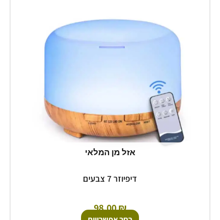
יש
מספר
סוגים.
ניתן
לבחור
את
האפשרויות
בעמוד
המוצר
אזל מן המלאי
דיפיוזר 7 צבעים
98.00
₪
בחר אפשרויות