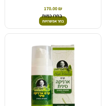
170.00
₪
בחרו כמות
בחר אפשרויות
למוצר
זה
יש
מספר
סוגים.
ניתן
לבחור
את
האפשרויות
בעמוד
המוצר