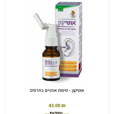
יש
מספר
סוגים.
ניתן
לבחור
את
האפשרויות
בעמוד
המוצר
אוטיקון – טיפות אוזניים בתרסיס
43.00
₪
יחידות