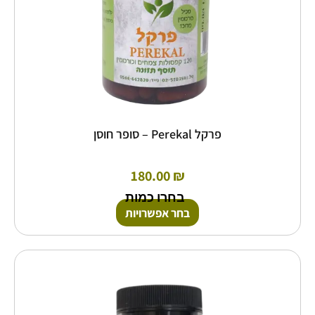
המוצר
פרקל Perekal – סופר חוסן
180.00
₪
בחרו כמות
בחר אפשרויות
למוצר
זה
יש
מספר