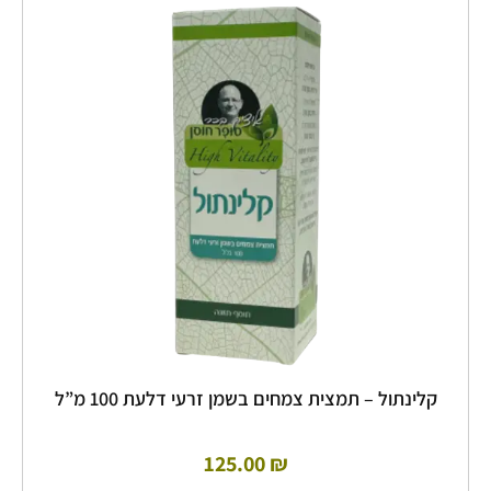
יש
מספר
סוגים.
ניתן
לבחור
את
האפשרויות
בעמוד
המוצר
קלינתול – תמצית צמחים בשמן זרעי דלעת 100 מ”ל
125.00
₪