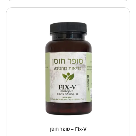
למוצר
זה
יש
מספר
סוגים.
ניתן
לבחור
את
האפשרויות
בעמוד
המוצר
Fix-V – סופר חוסן