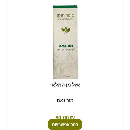
מספר
סוגים.
ניתן
לבחור
את
האפשרויות
בעמוד
המוצר
אזל מן המלאי
מור גאם
80.00
₪
בחר אפשרויות