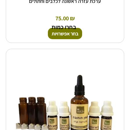
ערכת עזרה ראשונה לכלבים וחתולים
75.00
₪
בחרו כמות
בחר אפשרויות
למוצר
זה
יש
מספר
סוגים.
ניתן
לבחור
את
האפשרויות
בעמוד
המוצר