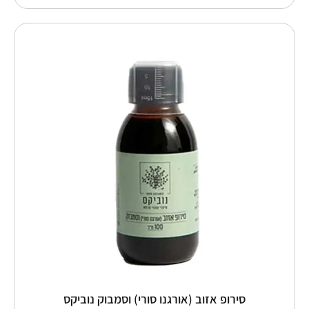
למוצר
זה
יש
מספר
סוגים.
ניתן
לבחור
את
האפשרויות
בעמוד
המוצר
סירופ אזוב (אורגנו סורי) וסמבוק נוביקס