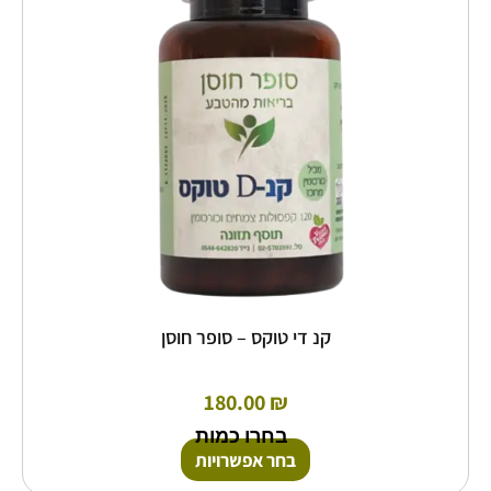
סוגים.
ניתן
לבחור
את
האפשרויות
בעמוד
המוצר
קנ די טוקס – סופר חוסן
180.00
₪
בחרו כמות
בחר אפשרויות