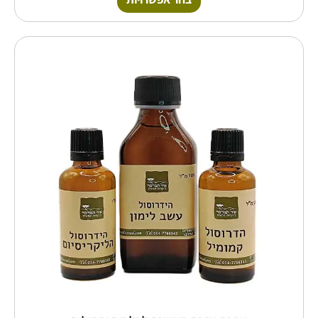
למוצר
זה
יש
מספר
סוגים.
ניתן
לבחור
את
האפשרויות
בעמוד
המוצר