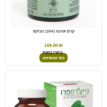
בעמוד
המוצר
קרם אורגנו (אזוב) נוביקס
104.00
₪
בחרו כמות
בחר אפשרויות
למוצר
זה
יש
מספר
סוגים.
ניתן
לבחור