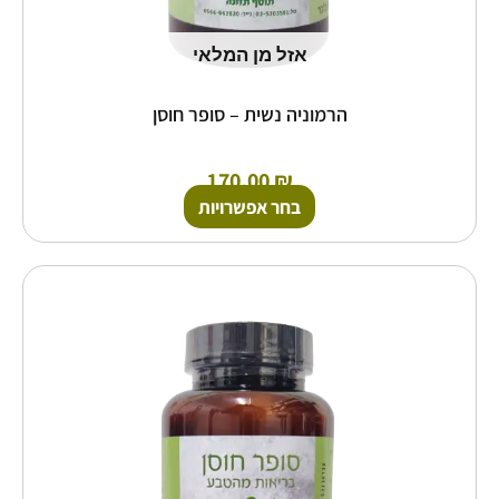
אזל מן המלאי
הרמוניה נשית – סופר חוסן
170.00
₪
בחר אפשרויות
למוצר
זה
יש
מספר
סוגים.
ניתן
לבחור
את
האפשרויות
בעמוד