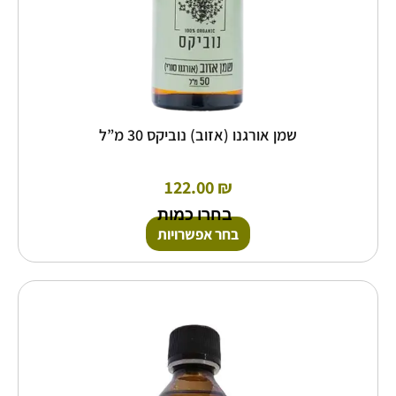
שמן אורגנו (אזוב) נוביקס 30 מ”ל
122.00
₪
בחרו כמות
בחר אפשרויות
טווח
למוצר
זה
מחירים:
יש
מספר
עד
סוגים.
ניתן