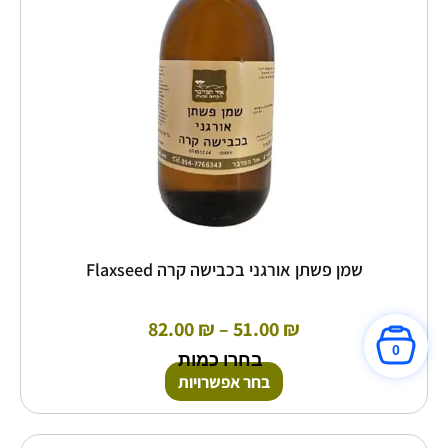
לבחור
את
האפשרויות
בעמוד
המוצר
שמן פשתן אורגני בכבישה קרה Flaxseed
82.00
₪
–
51.00
₪
0
בחרו כמות
בחר אפשרויות
טווח
למוצר