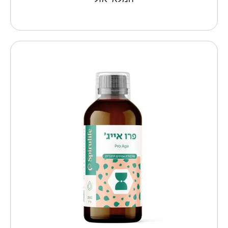
כמות
של
פרו
אייג'
לתופעות
גיל
המעבר
-
ספירולייף