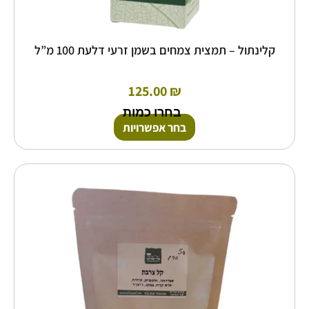
קלינתול – תמצית צמחים בשמן זרעי דלעת 100 מ”ל
125.00
₪
בחרו כמות
בחר אפשרויות
למוצר
זה
יש
מספר
סוגים.
ניתן
לבחור
את
האפשרויות
בעמוד