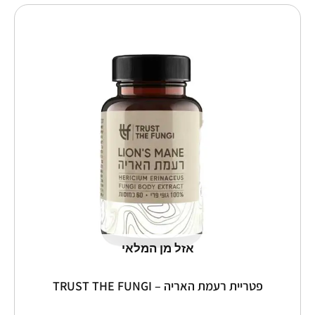
למוצר
זה
יש
מספר
סוגים.
ניתן
לבחור
את
האפשרויות
בעמוד
המוצר
אזל מן המלאי
פטריית רעמת האריה – TRUST THE FUNGI