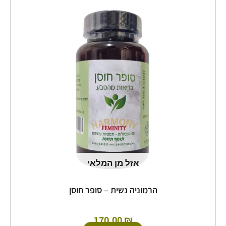
זה
יש
מספר
סוגים.
ניתן
לבחור
את
האפשרויות
בעמוד
המוצר
אזל מן המלאי
הרמוניה נשית – סופר חוסן
170.00
₪