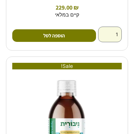
229.00
₪
קיים במלאי
הוספה לסל
המחיר
המחיר
כמות
Sale!
של
המקורי
הנוכחי
גיבורית
היה:
הוא:
מיצוי
87.00 ₪.
124.00 ₪.
נוזלי
-
ספירולייף