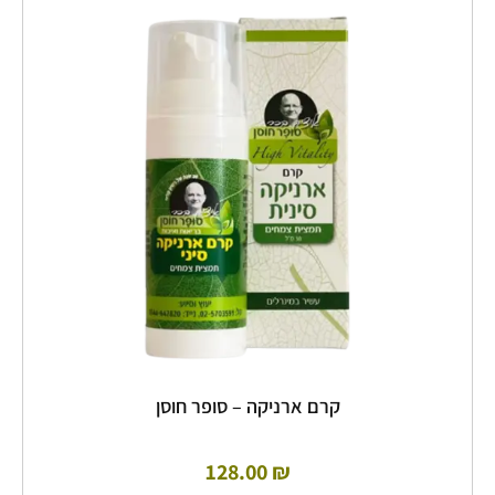
יש
מספר
סוגים.
ניתן
לבחור
את
האפשרויות
בעמוד
המוצר
קרם ארניקה – סופר חוסן
128.00
₪