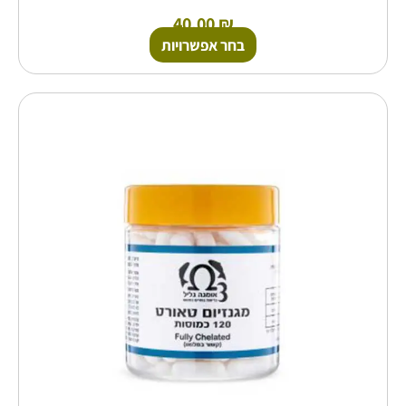
40.00
₪
בחר אפשרויות
למוצר
זה
יש
מספר
סוגים.
ניתן
לבחור
את
האפשרויות
בעמוד
המוצר