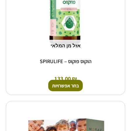
בעמוד
המוצר
אזל מן המלאי
הוקוס פוקוס – SPIRULIFE
133.00
₪
בחר אפשרויות
למוצר
זה
יש
מספר
סוגים.