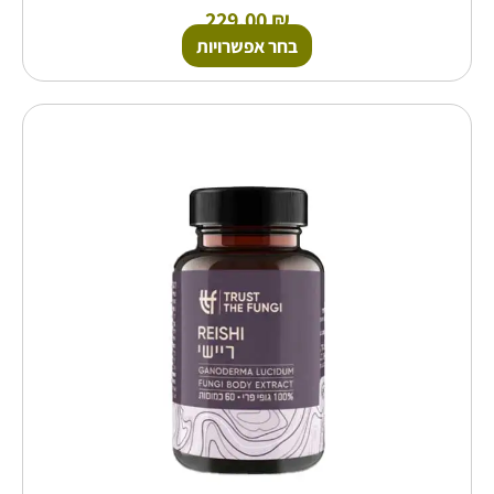
229.00
₪
בחר אפשרויות
למוצר
זה
יש
מספר
סוגים.
ניתן
לבחור
את
האפשרויות
בעמוד
המוצר