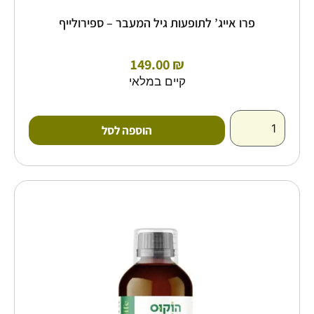
פרו אייג’ לתופעות גיל המעבר – ספירולייף
149.00
₪
קיים במלאי
הוספה לסל
למוצר
זה
יש
מספר
סוגים.
ניתן
לבחור
את
האפשרויות