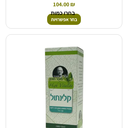
104.00
₪
בחרו כמות
בחר אפשרויות
למוצר
זה
יש
מספר
סוגים.
ניתן
לבחור
את
האפשרויות
בעמוד
המוצר