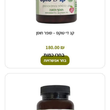
קנ די טוקס – סופר חוסן
180.00
₪
בחרו כמות
בחר אפשרויות
למוצר
זה
יש
מספר
סוגים.
ניתן
לבחור