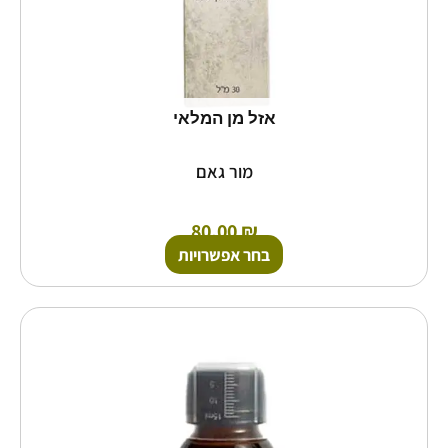
המוצר
אזל מן המלאי
מור גאם
80.00
₪
בחר אפשרויות
למוצר
זה
יש
מספר
סוגים.
ניתן