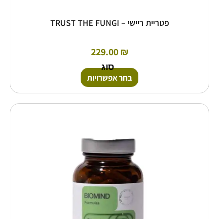
פטריית ריישי – TRUST THE FUNGI
229.00
₪
סוג
בחר אפשרויות
כמות
של
BIOMIND
–
Stay
In