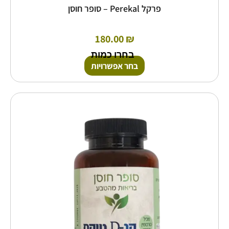
פרקל Perekal – סופר חוסן
180.00
₪
בחרו כמות
בחר אפשרויות
למוצר
זה
יש
מספר
סוגים.
ניתן
לבחור
את
האפשרויות
בעמוד
המוצר