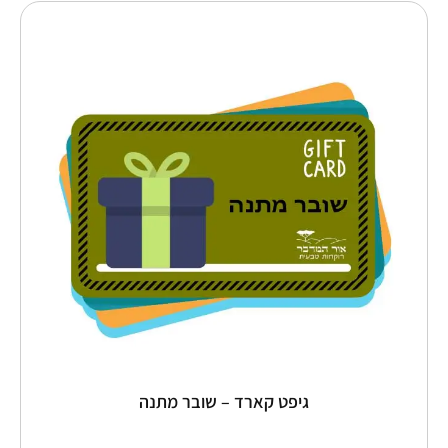
טווח
כמות
למוצר
של
זה
מחירים:
גיפט
יש
קארד
מספר
עד
–
סוגים.
שובר
ניתן
מתנה
לבחור
את
האפשרויות
בעמוד
המוצר
גיפט קארד – שובר מתנה