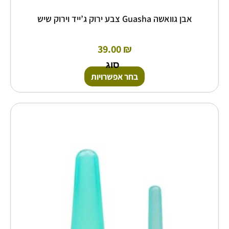
אבן גוואשה Guasha צבע ירוק ג’ייד וירוק שיש
39.00
₪
סוג
בחר אפשרויות
למוצר
זה
יש
מספר
סוגים.
ניתן
לבחור
את
האפשרויות
בעמוד
המוצר