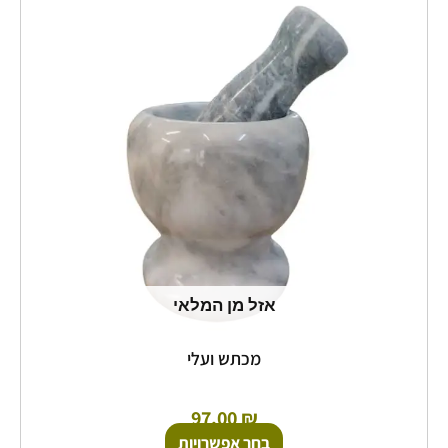
יש
מספר
סוגים.
ניתן
לבחור
את
האפשרויות
בעמוד
המוצר
אזל מן המלאי
מכתש ועלי
97.00
₪
בחר אפשרויות