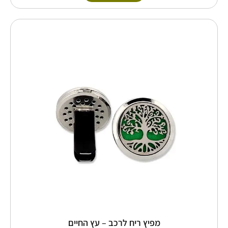
טווח
למוצר
זה
מחירים:
יש
מספר
עד
סוגים.
ניתן
לבחור
את
האפשרויות
בעמוד
המוצר
מפיץ ריח לרכב – עץ החיים