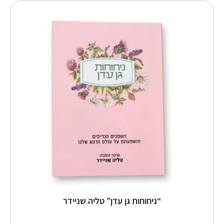
למוצר
זה
יש
מספר
סוגים.
ניתן
לבחור
את
האפשרויות
בעמוד
המוצר
“ניחוחות גן עדן” טליה שניידר