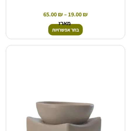
65.00
₪
–
19.00
₪
מארז
בחר אפשרויות
למוצר
זה
יש
מספר
סוגים.
ניתן
לבחור
את
האפשרויות
בעמוד
המוצר