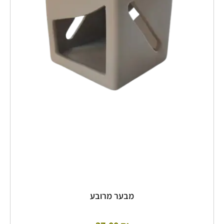
מבער מרובע