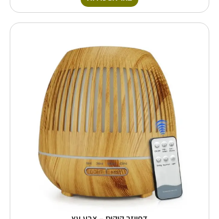
למוצר
זה
יש
מספר
סוגים.
ניתן
לבחור
את
האפשרויות
בעמוד
המוצר
דפיוזר קוקוס – צבע עץ