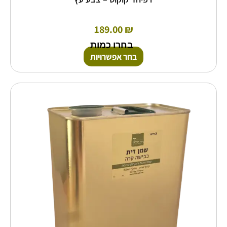
189.00
₪
בחרו כמות
בחר אפשרויות
למוצר
זה
יש
מספר
סוגים.
ניתן
לבחור
את
האפשרויות
בעמוד
המוצר