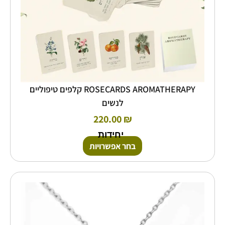
המוצר
ROSECARDS AROMATHERAPY קלפים טיפוליים
לנשים
220.00
₪
יחידות
בחר אפשרויות
למוצר
זה
יש
מספר
סוגים.