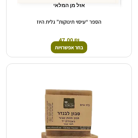
אזל מן המלאי
הספר “עיסוי תינוקות” גלית היוז
47.00
₪
בחר אפשרויות
טווח
למוצר
זה
מחירים:
יש
מספר
עד
סוגים.
ניתן
לבחור
את
האפשרויות
בעמוד
המוצר