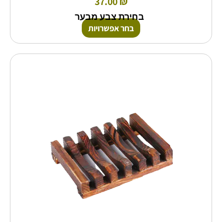
37.00
₪
בחירת צבע מבער
בחר אפשרויות
למוצר
זה
יש
מספר
סוגים.
ניתן
לבחור
את
האפשרויות
בעמוד
המוצר