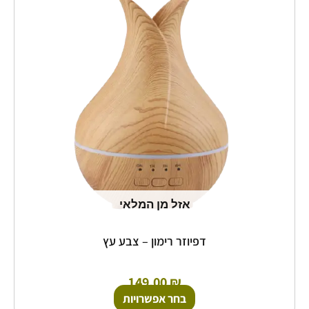
יש
מספר
סוגים.
ניתן
לבחור
את
האפשרויות
בעמוד
המוצר
אזל מן המלאי
דפיוזר רימון – צבע עץ
149.00
₪
בחר אפשרויות