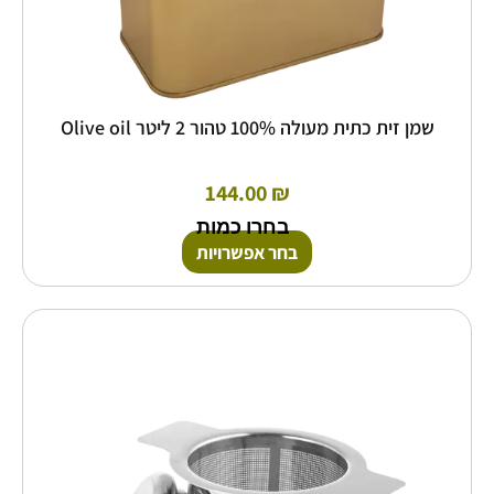
שמן זית כתית מעולה 100% טהור 2 ליטר Olive oil
144.00
₪
בחרו כמות
בחר אפשרויות
טווח
למוצר
זה
מחירים:
יש
מספר
עד
סוגים.
ניתן
לבחור
את