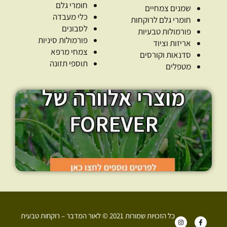
חומרי גלם
שמנים צמחיים
כלי מעבדה
חומרי גלם לרוקחות
לסבונים
פורמולות טבעיות
פורמולות סיניות
אריזות וציוד
צמחי מרפא
סדנאות וקורסים
תוספי תזונה
מטפלים
כל הזכויות שמורות 2021 © לאור המדבר – רוקחות טבעית
I
F
n
a