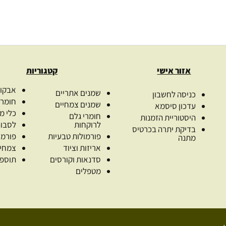
אזור אישי
קטגוריות
אבקות
שמנים אתריים
כניסה לחשבון
חומרי
שמנים צמחיים
עדכון סיסמא
כלי מ
חומרי גלם
היסטוריית הזמנות
לרוקחות
לסבונ
בדיקת יתרה בכרטיס
פורמולות טבעיות
פורמו
מתנה
אריזות וציוד
צמחי
סדנאות וקורסים
תוספי
מטפלים