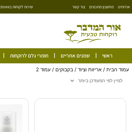
ילוג
שירות לקוחות בוואטסאפ: 766343
אודותינו
מחשבון מתכונים
צור קשר
תוכן
ראשי
שמנים אתריים
חומרי גלם לרוקחות
עמוד הבית
/
אריזות וציוד
/
בקבוקים
/ עמוד 2
טווח
למוצר
זה
מחירים:
יש
מספר
עד
סוגים.