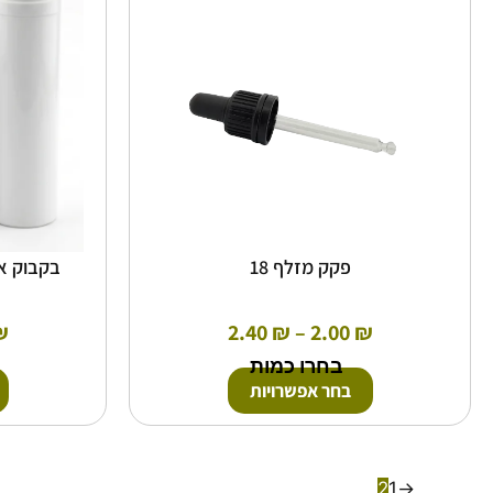
ניתן
לבחור
את
האפשרויות
בעמוד
המוצר
פקק מזלף 18
בקבוק ארלס airless
₪
2.40
₪
–
2.00
₪
בחרו כמות
בחר אפשרויות
2
1
→