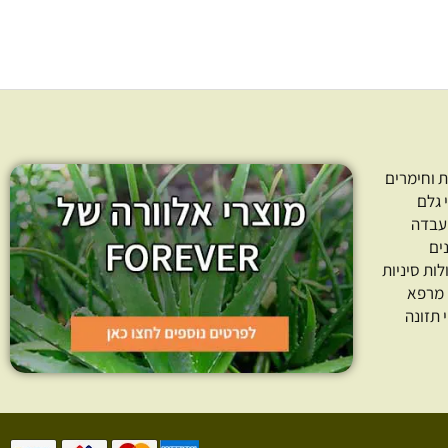
 וחימרים
 גלם
עבדה
ים
לות סיניות
 מרפא
 תזונה