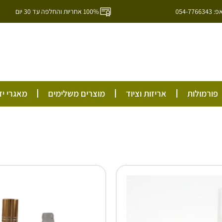
054-7
100% אחריות והחלפה עד 30 יום
ל
פורמולות
אריזות וציוד
מוצרים משלימים
מאגרי יד
טווח
למוצר
למוצר
זה
זה
מחירים:
יש
יש
מספר
מספר
עד
סוגים.
סוגים.