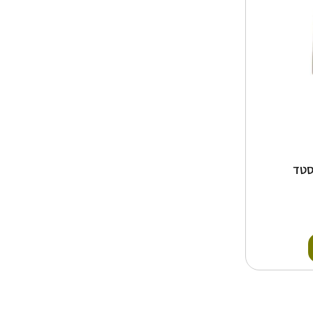
ות
סטד