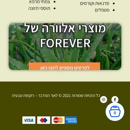
צמחי מרפא
סדנאות וקורסים
תוספי תזונה
מטפלים
כל הזכויות שמורות 2021 © לאור המדבר – רוקחות טבעית
I
F
n
a
s
c
t
e
a
b
0
g
o
r
o
+972 52-907-3374
a
k
m
-
f